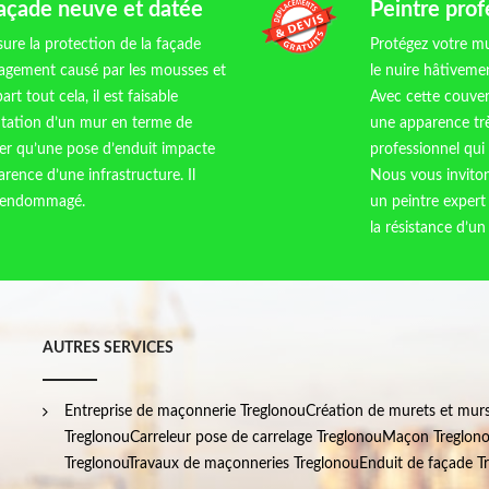
façade neuve et datée
Peintre prof
sure la protection de la façade
Protégez votre mu
magement causé par les mousses et
le nuire hâtivement
rt tout cela, il est faisable
Avec cette couver
entation d’un mur en terme de
une apparence trè
er qu’une pose d’enduit impacte
professionnel qui
arence d’une infrastructure. Il
Nous vous invito
t endommagé.
un peintre expert
la résistance d’u
AUTRES SERVICES
Entreprise de maçonnerie Treglonou
Création de murets et mur
Treglonou
Carreleur pose de carrelage Treglonou
Maçon Treglon
Treglonou
Travaux de maçonneries Treglonou
Enduit de façade T