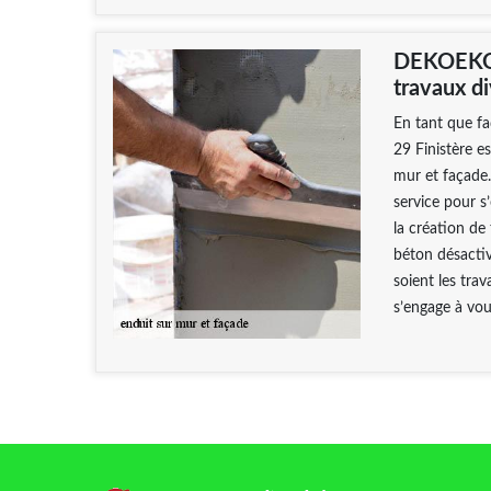
DEKOEKO 
travaux di
En tant que f
29 Finistère e
mur et façade.
service pour s
la création de 
béton désactiv
soient les tra
s’engage à vous