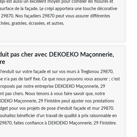
crépi est aussi un excellent moyen pour combler les fissures et
 surface de la façade. Le crépi apportera une touche décorative
 29870. Nos façadiers 29870 peut vous assurer différentes
ochées, grattées, écrasées, et autres.
duit pas cher avec DEKOEKO Maçonnerie,
re
l’enduit sur votre façade et sur vos murs à Treglonou 29870,
se n’a pas de tarif fixe. Ce que nous pouvons vous assurer ; c’est
s proposés par notre entreprise DEKOEKO Maçonnerie, 29
ont pas chers. Nous tenons à vous faire savoir que, notre
KOEKO Maçonnerie, 29 Finistère peut ajuster nos prestations
dget pour vos projets de pose d’enduit façade et mur 29870.
souhaitez bénéficier d’un travail de qualité à prix raisonnable en
 29870, faites confiance à DEKOEKO Maçonnerie, 29 Finistère.