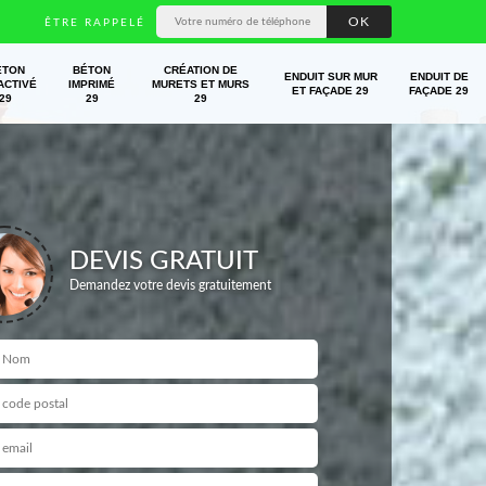
ÊTRE RAPPELÉ
ÉTON
BÉTON
CRÉATION DE
ENDUIT SUR MUR
ENDUIT DE
ACTIVÉ
IMPRIMÉ
MURETS ET MURS
ET FAÇADE 29
FAÇADE 29
29
29
29
DEVIS GRATUIT
Demandez votre devis gratuitement