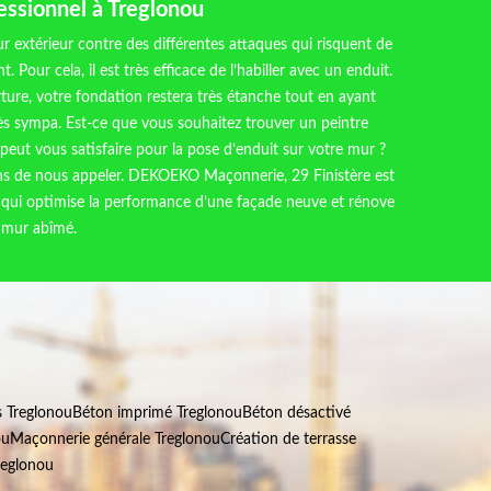
essionnel à Treglonou
r extérieur contre des différentes attaques qui risquent de
. Pour cela, il est très efficace de l’habiller avec un enduit.
ture, votre fondation restera très étanche tout en ayant
s sympa. Est-ce que vous souhaitez trouver un peintre
 peut vous satisfaire pour la pose d’enduit sur votre mur ?
ns de nous appeler. DEKOEKO Maçonnerie, 29 Finistère est
 qui optimise la performance d’une façade neuve et rénove
n mur abîmé.
s Treglonou
Béton imprimé Treglonou
Béton désactivé
ou
Maçonnerie générale Treglonou
Création de terrasse
reglonou