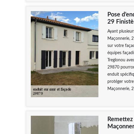
Pose d’en
29 Finistè
Ayant plusieur
Maçonnerie, 29
sur votre faça
équipes façad
Treglonou avec
29870 pourron
enduit spécifiq
protéger votr
Maçonnerie, 29
Remettez
Maçonneri