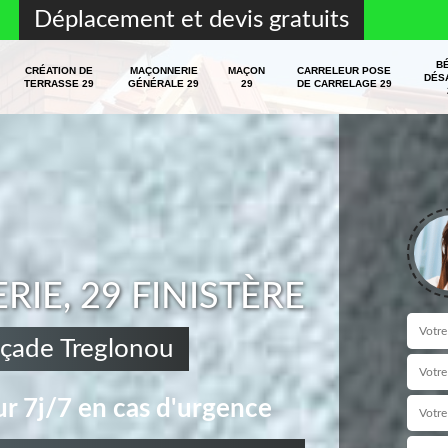
Déplacement et devis gratuits
B
CRÉATION DE
MAÇONNERIE
MAÇON
CARRELEUR POSE
DÉS
TERRASSE 29
GÉNÉRALE 29
29
DE CARRELAGE 29
E, 29 FINISTÈRE
açade Treglonou
r 7j/7 en cas d'urgence