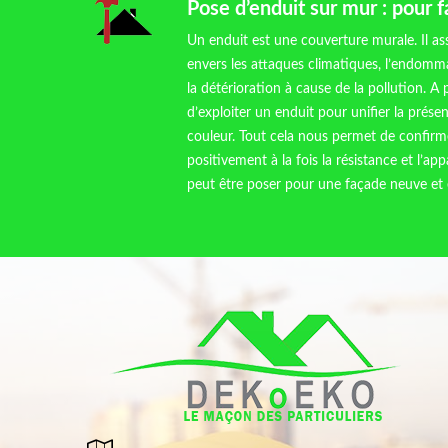
Pose d’enduit sur mur : pour 
Un enduit est une couverture murale. Il as
envers les attaques climatiques, l’endom
la détérioration à cause de la pollution. A pa
d’exploiter un enduit pour unifier la prés
couleur. Tout cela nous permet de confirm
positivement à la fois la résistance et l’app
peut être poser pour une façade neuve e