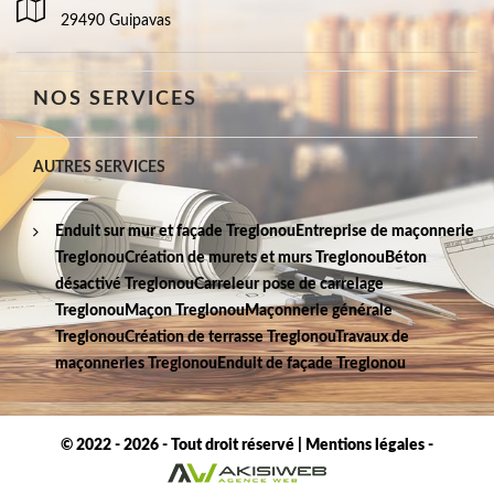
29490 Guipavas
NOS SERVICES
AUTRES SERVICES
Enduit sur mur et façade Treglonou
Entreprise de maçonnerie
Treglonou
Création de murets et murs Treglonou
Béton
désactivé Treglonou
Carreleur pose de carrelage
Treglonou
Maçon Treglonou
Maçonnerie générale
Treglonou
Création de terrasse Treglonou
Travaux de
maçonneries Treglonou
Enduit de façade Treglonou
© 2022 - 2026 - Tout droit réservé |
Mentions légales
-