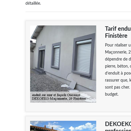
détaillée.
Tarif end
Finistère
Pour réaliser
Maçonnerie, 29 
dépendre de di
pierre, béton, o
d’enduit à pos
rassurer que, 
sont pas cher.
budget.
DEKOEKO 