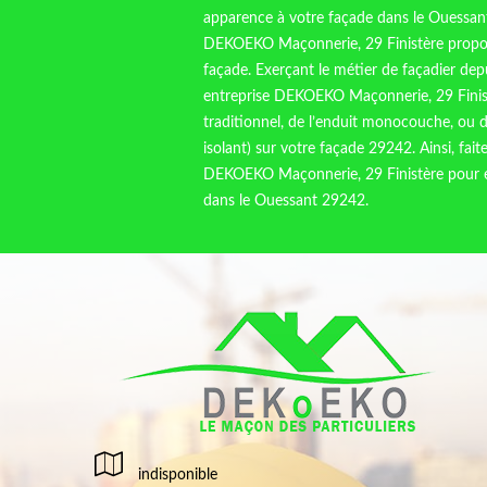
apparence à votre façade dans le Ouessan
DEKOEKO Maçonnerie, 29 Finistère propose
façade. Exerçant le métier de façadier dep
entreprise DEKOEKO Maçonnerie, 29 Finist
traditionnel, de l’enduit monocouche, ou de
isolant) sur votre façade 29242. Ainsi, fai
DEKOEKO Maçonnerie, 29 Finistère pour em
dans le Ouessant 29242.
indisponible