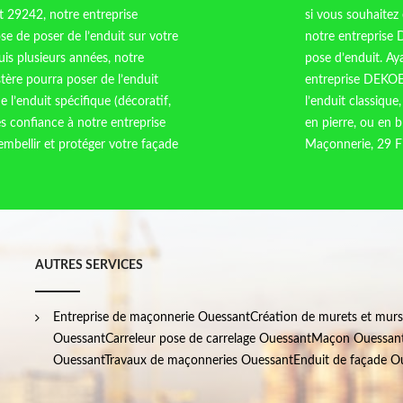
t 29242, notre entreprise
si vous souhaitez
 de poser de l’enduit sur votre
notre entreprise
uis plusieurs années, notre
pose d’enduit. Aya
ère pourra poser de l’enduit
entreprise DEKOE
 l’enduit spécifique (décoratif,
l’enduit classiqu
tes confiance à notre entreprise
en pierre, ou en 
bellir et protéger votre façade
Maçonnerie, 29 Fi
AUTRES SERVICES
Entreprise de maçonnerie Ouessant
Création de murets et mur
Ouessant
Carreleur pose de carrelage Ouessant
Maçon Ouessan
Ouessant
Travaux de maçonneries Ouessant
Enduit de façade O