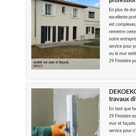
professio
En plus de do
excellente pro
est complexes,
remettre cette
notre entrepr
service pour p
ou le mur ext
29 Finistère po
DEKOEKO 
travaux di
En tant que f
29 Finistère e
mur et façade.
service pour s