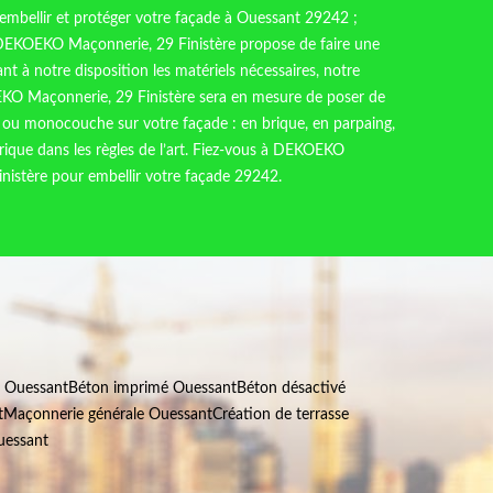
 embellir et protéger votre façade à Ouessant 29242 ;
 DEKOEKO Maçonnerie, 29 Finistère propose de faire une
nt à notre disposition les matériels nécessaires, notre
KO Maçonnerie, 29 Finistère sera en mesure de poser de
e, ou monocouche sur votre façade : en brique, en parpaing,
brique dans les règles de l’art. Fiez-vous à DEKOEKO
nistère pour embellir votre façade 29242.
s Ouessant
Béton imprimé Ouessant
Béton désactivé
t
Maçonnerie générale Ouessant
Création de terrasse
uessant