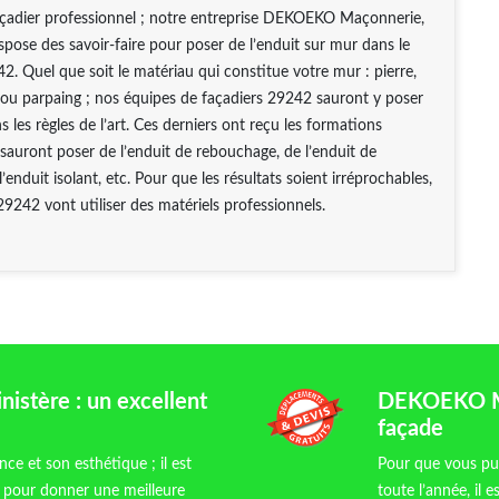
açadier professionnel ; notre entreprise DEKOEKO Maçonnerie,
ispose des savoir-faire pour poser de l’enduit sur mur dans le
. Quel que soit le matériau qui constitue votre mur : pierre,
 ou parpaing ; nos équipes de façadiers 29242 sauront y poser
s les règles de l’art. Ces derniers ont reçu les formations
 sauront poser de l’enduit de rebouchage, de l’enduit de
l’enduit isolant, etc. Pour que les résultats soient irréprochables,
29242 vont utiliser des matériels professionnels.
stère : un excellent
DEKOEKO Maç
façade
ce et son esthétique ; il est
Pour que vous pui
t pour donner une meilleure
toute l’année, il 