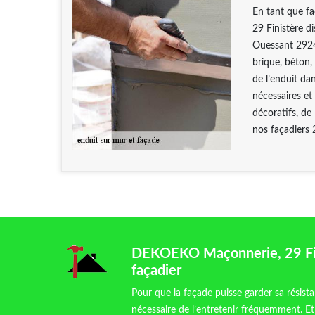
En tant que f
29 Finistère d
Ouessant 29242
brique, béton,
de l’enduit dan
nécessaires et
décoratifs, de 
nos façadiers 
DEKOEKO Maçonnerie, 29 Fini
façadier
Pour que la façade puisse garder sa résistan
nécessaire de l’entretenir fréquemment. E