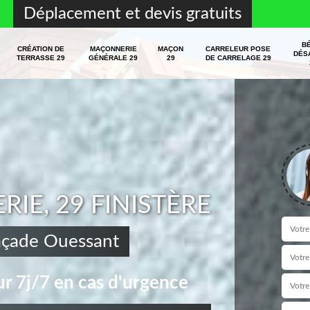
Déplacement et devis gratuits
B
CRÉATION DE
MAÇONNERIE
MAÇON
CARRELEUR POSE
DÉS
TERRASSE 29
GÉNÉRALE 29
29
DE CARRELAGE 29
E, 29 FINISTÈRE
façade Ouessant
r 7j/7 en cas d'urgence