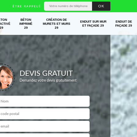
ÊTRE RAPPELÉ
ÉTON
BÉTON
CRÉATION DE
ENDUIT SUR MUR
ENDUIT DE
ACTIVÉ
IMPRIMÉ
MURETS ET MURS
ET FAÇADE 29
FAÇADE 29
29
29
29
DEVIS GRATUIT
Demandez votre devis gratuitement