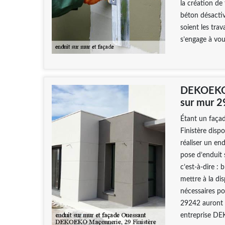
la création de 
béton désactiv
soient les tra
s’engage à vous
DEKOEKO M
sur mur 
Étant un faça
Finistère disp
réaliser un en
pose d’enduit 
c’est-à-dire : 
mettre à la di
nécessaires po
29242 auront l
entreprise DE