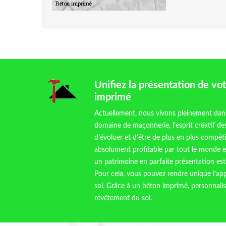
Unifiez la présentation de vo
imprimé
Actuellement, nous vivons pleinement dans
domaine de maçonnerie, l’esprit créatif de
d’évoluer et d’être de plus en plus compétit
absolument profitable par tout le monde et 
un patrimoine en parfaite présentation est
Pour cela, vous pouvez rendre unique l’ap
sol. Grâce à un béton imprimé, personnalis
revêtement du sol.