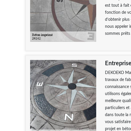
est tout à fai
fonction de vo
d’obtenir plus
nous appeler 
sommes prêts à
Entrepris
DEKOEKO Maçon
travaux de fa
connaissance s
utilisons égal
meilleure qual
particuliers e
dans toute la 
vous satisfaire
projet en béto