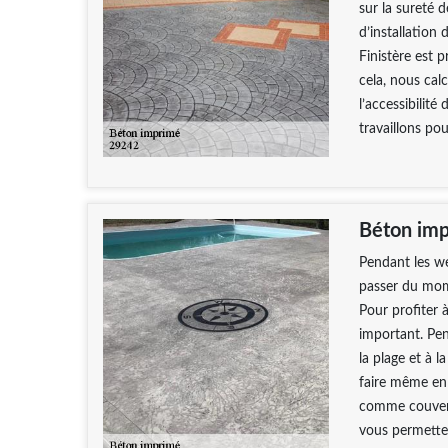
sur la sureté d
d’installatio
Finistère est p
cela, nous cal
l’accessibilité
travaillons po
Béton imp
Pendant les we
passer du mome
Pour profiter 
important. Pen
la plage et à 
faire même en 
comme couvertu
vous permetten