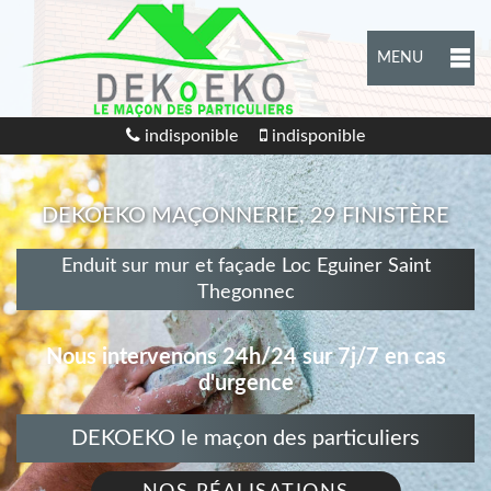
MENU
indisponible
indisponible
DEKOEKO MAÇONNERIE, 29 FINISTÈRE
Enduit sur mur et façade Loc Eguiner Saint
Thegonnec
Nous intervenons 24h/24 sur 7j/7 en cas
d'urgence
DEKOEKO le maçon des particuliers