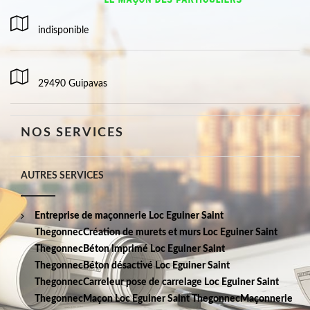
indisponible
29490 Guipavas
NOS SERVICES
AUTRES SERVICES
Entreprise de maçonnerie Loc Eguiner Saint
Thegonnec
Création de murets et murs Loc Eguiner Saint
Thegonnec
Béton imprimé Loc Eguiner Saint
Thegonnec
Béton désactivé Loc Eguiner Saint
Thegonnec
Carreleur pose de carrelage Loc Eguiner Saint
Thegonnec
Maçon Loc Eguiner Saint Thegonnec
Maçonnerie