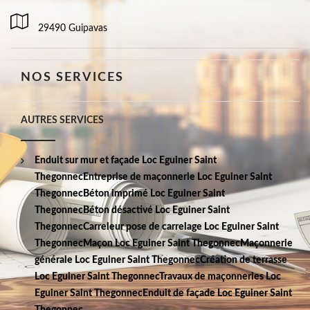
29490 Guipavas
NOS SERVICES
AUTRES SERVICES
Enduit sur mur et façade Loc Eguiner Saint
Thegonnec
Entreprise de maçonnerie Loc Eguiner Saint
Thegonnec
Béton imprimé Loc Eguiner Saint
Thegonnec
Béton désactivé Loc Eguiner Saint
Thegonnec
Carreleur pose de carrelage Loc Eguiner Saint
Thegonnec
Maçon Loc Eguiner Saint Thegonnec
Maçonnerie
générale Loc Eguiner Saint Thegonnec
Création de terrasse
Loc Eguiner Saint Thegonnec
Travaux de maçonneries Loc
Eguiner Saint Thegonnec
Enduit de façade Loc Eguiner Saint