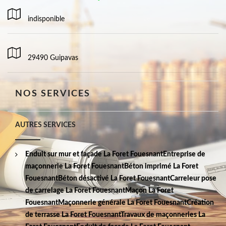
indisponible
29490 Guipavas
NOS SERVICES
AUTRES SERVICES
Enduit sur mur et façade La Foret Fouesnant
Entreprise de
maçonnerie La Foret Fouesnant
Béton imprimé La Foret
Fouesnant
Béton désactivé La Foret Fouesnant
Carreleur pose
de carrelage La Foret Fouesnant
Maçon La Foret
Fouesnant
Maçonnerie générale La Foret Fouesnant
Création
de terrasse La Foret Fouesnant
Travaux de maçonneries La