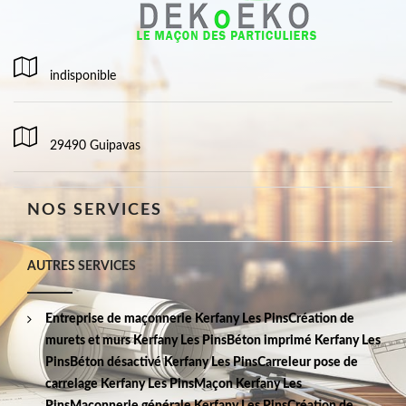
indisponible
29490 Guipavas
NOS SERVICES
AUTRES SERVICES
Entreprise de maçonnerie Kerfany Les Pins
Création de
murets et murs Kerfany Les Pins
Béton imprimé Kerfany Les
Pins
Béton désactivé Kerfany Les Pins
Carreleur pose de
carrelage Kerfany Les Pins
Maçon Kerfany Les