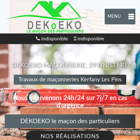
MENU
indisponible
indisponible
DEKOEKO MAÇONNERIE, 29 FINISTÈRE
Travaux de maçonneries Kerfany Les Pins
Nous intervenons 24h/24 sur 7j/7 en cas
d'urgence
DEKOEKO le maçon des particuliers
NOS RÉALISATIONS