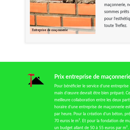
maçonnerie, no
sommes prêts à
pour l’esthéti
toute Treflez.
Prix entreprise de maçonneri
Pour bénéficier le service d’une entreprise
main d’œuvre devrait être bien préparé. Ce
meilleure collaboration entre les deux part
horaire d’une entreprise de maçonnerie es
par heure. Pour la création d’un béton, 
70 euros le m². Et pour la fondation de mu
un budget allant de 50 à 55 euros par m².