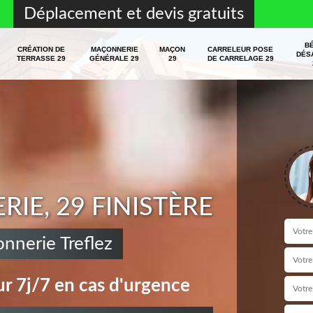
Déplacement et devis gratuits
B
CRÉATION DE
MAÇONNERIE
MAÇON
CARRELEUR POSE
DÉS
TERRASSE 29
GÉNÉRALE 29
29
DE CARRELAGE 29
E, 29 FINISTÈRE
nnerie Treflez
r 7j/7 en cas d'urgence