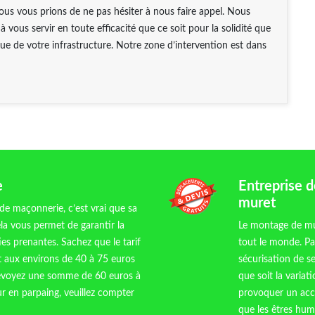
us vous prions de ne pas hésiter à nous faire appel. Nous
 vous servir en toute efficacité que ce soit pour la solidité que
que de votre infrastructure. Notre zone d’intervention est dans
e
Entreprise 
muret
 de maçonnerie, c’est vrai que sa
la vous permet de garantir la
Le montage de mu
ies prenantes. Sachez que le tarif
tout le monde. Pa
t aux environs de 40 à 75 euros
sécurisation de s
prévoyez une somme de 60 euros à
que soit la variat
r en parpaing, veuillez compter
provoquer un accid
que les êtres huma