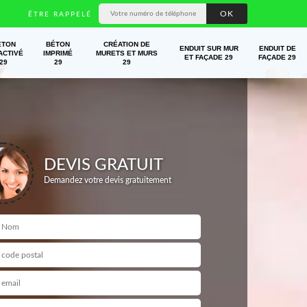
ÊTRE RAPPELÉ
ÉTON
BÉTON
CRÉATION DE
ENDUIT SUR MUR
ENDUIT DE
ACTIVÉ
IMPRIMÉ
MURETS ET MURS
ET FAÇADE 29
FAÇADE 29
29
29
29
DEVIS GRATUIT
Demandez votre devis gratuitement