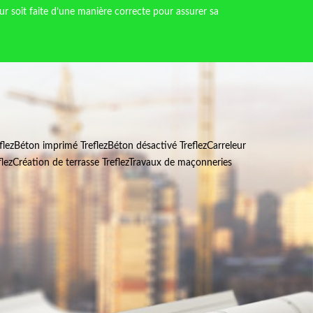
r soit faite d’une manière correcte pour assurer sa
flez
Béton imprimé Treflez
Béton désactivé Treflez
Carreleur
lez
Création de terrasse Treflez
Travaux de maçonneries