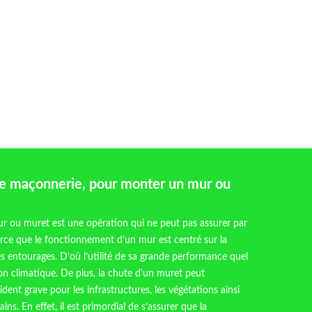
de maçonnerie, pour monter un mur ou
r ou muret est une opération qui ne peut pas assurer par
rce que le fonctionnement d’un mur est centré sur la
es entourages. D’où l’utilité de sa grande performance quel
ion climatique. De plus, la chute d’un muret peut
ent grave pour les infrastructures, les végétations ainsi
ins. En effet, il est primordial de s’assurer que la