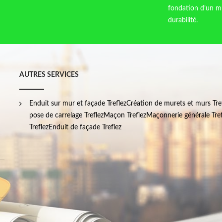
fondation d’un mu
durabilité.
AUTRES SERVICES
Enduit sur mur et façade Treflez
Création de murets et murs Tre
pose de carrelage Treflez
Maçon Treflez
Maçonnerie générale Tref
Treflez
Enduit de façade Treflez