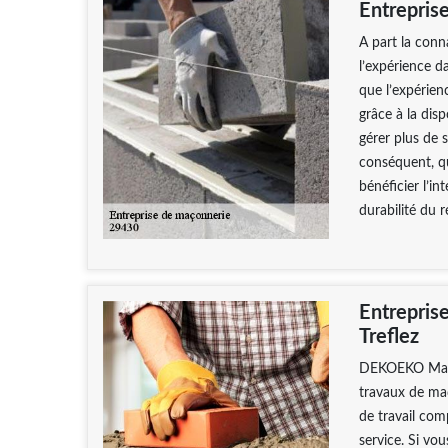
Entrepris
A part la conn
l’expérience d
que l’expérien
grâce à la dis
gérer plus de 
conséquent, qu
bénéficier l’in
durabilité du 
Entrepris
Treflez
DEKOEKO Maçon
travaux de ma
de travail com
service. Si vou