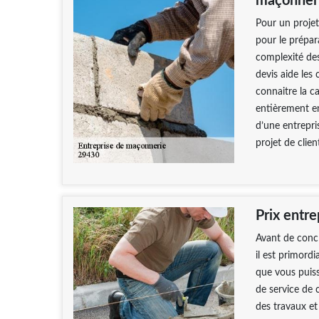
maçonneri
Pour un projet
pour le prépara
complexité des
devis aide les 
connaitre la c
entièrement en
d’une entrepri
projet de clie
Prix entr
Avant de conc
il est primordi
que vous puiss
de service de c
des travaux et 