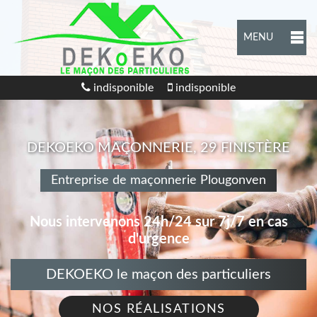
MENU
indisponible
indisponible
DEKOEKO MAÇONNERIE, 29 FINISTÈRE
Entreprise de maçonnerie Plougonven
Nous intervenons 24h/24 sur 7j/7 en cas
d'urgence
DEKOEKO le maçon des particuliers
NOS RÉALISATIONS