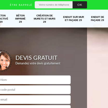
ÊTRE RAPPELÉ
ÉTON
BÉTON
CRÉATION DE
ENDUIT SUR MUR
ENDUIT DE
ACTIVÉ
IMPRIMÉ
MURETS ET MURS
ET FAÇADE 29
FAÇADE 29
29
29
29
DEVIS GRATUIT
Demandez votre devis gratuitement