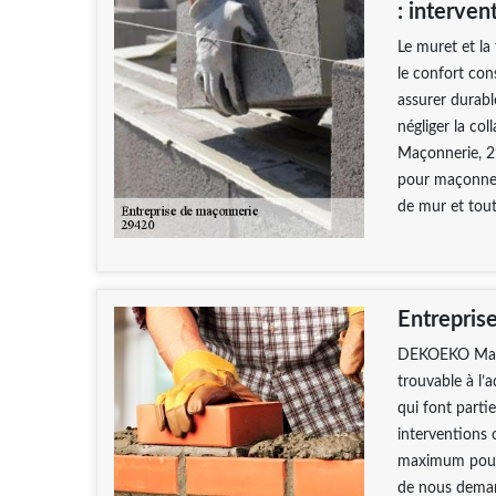
: interven
Le muret et la
le confort con
assurer durabl
négliger la c
Maçonnerie, 29
pour maçonner
de mur et tout
Entrepris
DEKOEKO Maçon
trouvable à l’
qui font parti
interventions
maximum pour 
de nous deman