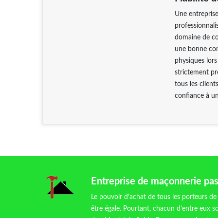
Une entreprise
professionnali
domaine de co
une bonne cond
physiques lors
strictement pr
tous les client
confiance à u
Entreprise de maçonnerie pas
Le pouvoir d’achat de tous les porteurs de
être égale. Pourtant, chacun d’entre eux so