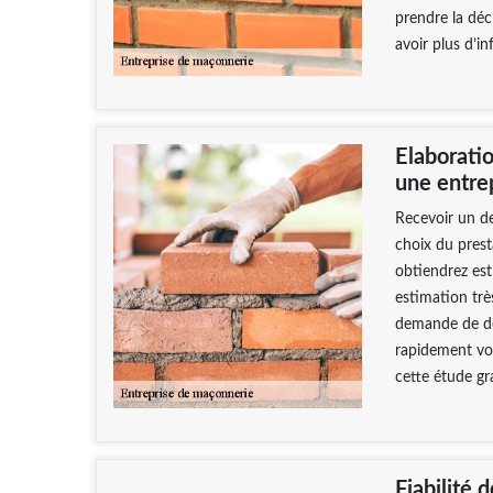
prendre la déc
avoir plus d’i
Elaborati
une entrep
Recevoir un de
choix du prest
obtiendrez est
estimation trè
demande de de
rapidement vot
cette étude g
Fiabilité 