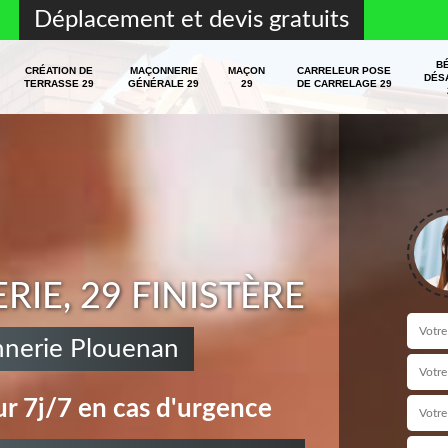
Déplacement et devis gratuits
B
CRÉATION DE
MAÇONNERIE
MAÇON
CARRELEUR POSE
DÉS
TERRASSE 29
GÉNÉRALE 29
29
DE CARRELAGE 29
E, 29 FINISTÈRE
nnerie Plouenan
r 7j/7 en cas d'urgence