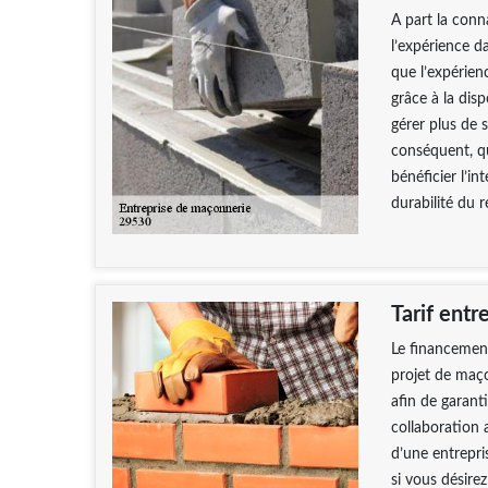
A part la conn
l’expérience d
que l’expérien
grâce à la dis
gérer plus de 
conséquent, qu
bénéficier l’in
durabilité du 
Tarif ent
Le financement
projet de maçon
afin de garant
collaboration a
d’une entrepri
si vous désirez