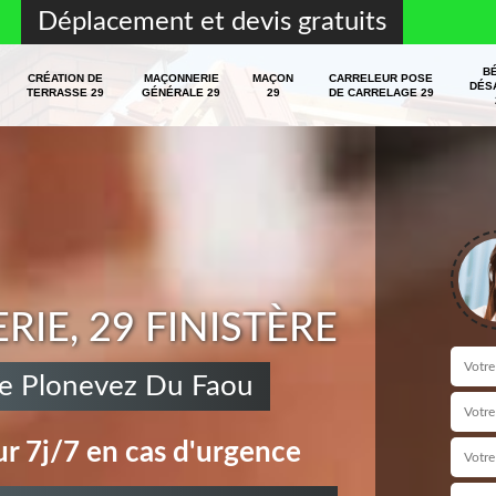
Déplacement et devis gratuits
B
CRÉATION DE
MAÇONNERIE
MAÇON
CARRELEUR POSE
DÉS
TERRASSE 29
GÉNÉRALE 29
29
DE CARRELAGE 29
E, 29 FINISTÈRE
ie Plonevez Du Faou
r 7j/7 en cas d'urgence