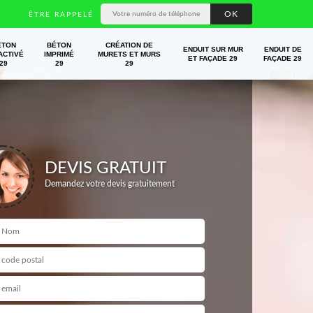
ÊTRE RAPPELÉ
ÉTON
BÉTON
CRÉATION DE
ENDUIT SUR MUR
ENDUIT DE
ACTIVÉ
IMPRIMÉ
MURETS ET MURS
ET FAÇADE 29
FAÇADE 29
29
29
29
DEVIS GRATUIT
Demandez votre devis gratuitement