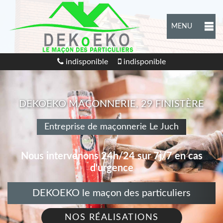
MENU
indisponible
indisponible
DEKOEKO MAÇONNERIE, 29 FINISTÈRE
Entreprise de maçonnerie Le Juch
Nous intervenons 24h/24 sur 7j/7 en cas
d'urgence
DEKOEKO le maçon des particuliers
NOS RÉALISATIONS