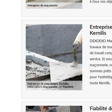
à tous vos obje
Entrepris
Kernilis
DEKOEKO Maçon
travaux de ma
de travail com
service. Si vou
maçonnerie, no
sommes prêts à
pour l’esthéti
toute Kernilis.
Fiabilité 