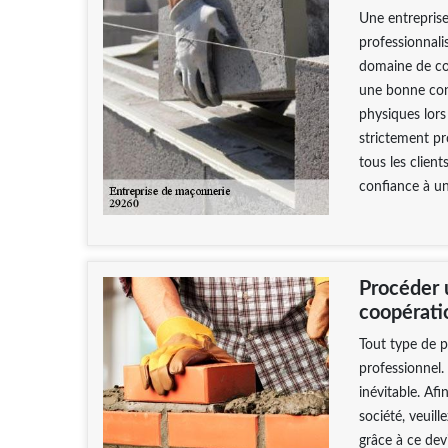
Une entreprise
professionnali
domaine de co
une bonne cond
physiques lors
strictement pr
tous les client
confiance à u
Procéder 
coopérati
Tout type de p
professionnel.
inévitable. Af
société, veuill
grâce à ce dev