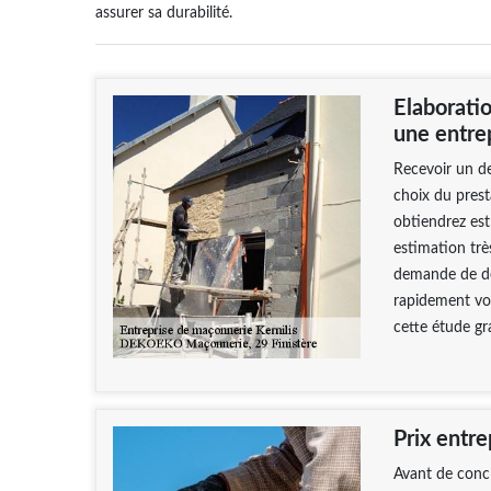
assurer sa durabilité.
Elaborati
une entrep
Recevoir un de
choix du prest
obtiendrez est
estimation trè
demande de de
rapidement vot
cette étude g
Prix entr
Avant de conc