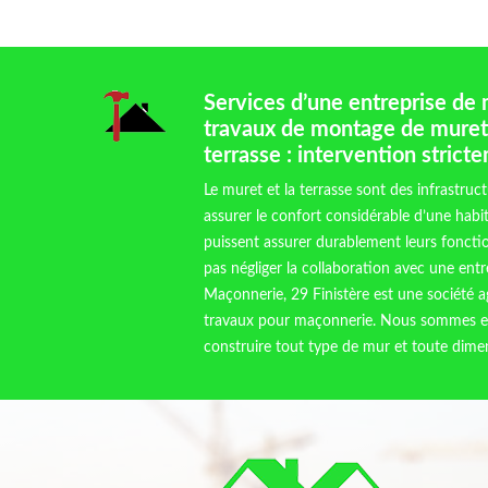
Services d’une entreprise de
travaux de montage de murets
terrasse : intervention strict
Le muret et la terrasse sont des infrastruc
assurer le confort considérable d’une habi
puissent assurer durablement leurs fonction
pas négliger la collaboration avec une e
Maçonnerie, 29 Finistère est une société a
travaux pour maçonnerie. Nous sommes e
construire tout type de mur et toute dimen