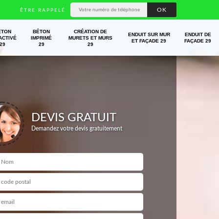
ÊTRE RAPPELÉ
ÉTON
BÉTON
CRÉATION DE
ENDUIT SUR MUR
ENDUIT DE
ACTIVÉ
IMPRIMÉ
MURETS ET MURS
ET FAÇADE 29
FAÇADE 29
29
29
29
DEVIS GRATUIT
Demandez votre devis gratuitement