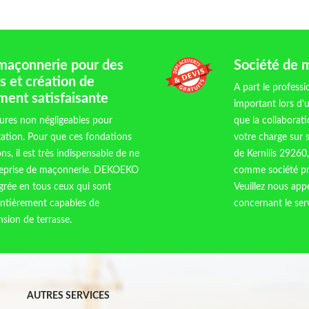
 maçonnerie pour des
Société de m
 et création de
A part le professi
ement satisfaisante
important lors d’
tures non négligeables pour
que la collaborat
tation. Pour que ces fondations
votre charge sur 
s, il est très indispensable de ne
de Kernilis 2926
ntreprise de maçonnerie. DEKOEKO
comme société pr
grée en tous ceux qui sont
Veuillez nous app
ntièrement capables de
concernant le ser
sion de terrasse.
AUTRES SERVICES