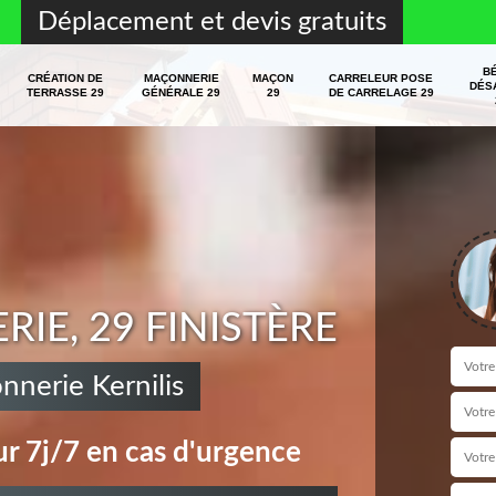
Déplacement et devis gratuits
B
CRÉATION DE
MAÇONNERIE
MAÇON
CARRELEUR POSE
DÉS
TERRASSE 29
GÉNÉRALE 29
29
DE CARRELAGE 29
E, 29 FINISTÈRE
nnerie Kernilis
r 7j/7 en cas d'urgence