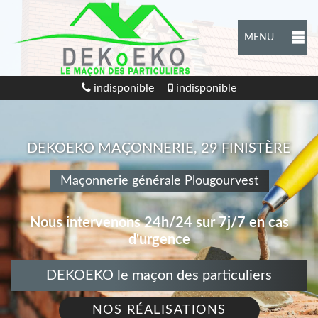
MENU
indisponible
indisponible
DEKOEKO MAÇONNERIE, 29 FINISTÈRE
Maçonnerie générale Plougourvest
Nous intervenons 24h/24 sur 7j/7 en cas
d'urgence
DEKOEKO le maçon des particuliers
NOS RÉALISATIONS