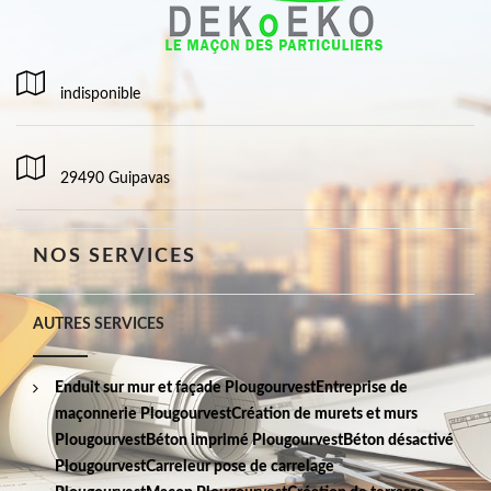
indisponible
29490 Guipavas
NOS SERVICES
AUTRES SERVICES
Enduit sur mur et façade Plougourvest
Entreprise de
maçonnerie Plougourvest
Création de murets et murs
Plougourvest
Béton imprimé Plougourvest
Béton désactivé
Plougourvest
Carreleur pose de carrelage