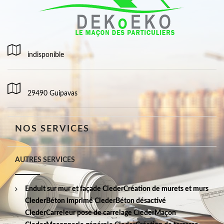
indisponible
29490 Guipavas
NOS SERVICES
AUTRES SERVICES
Enduit sur mur et façade Cleder
Création de murets et murs
Cleder
Béton imprimé Cleder
Béton désactivé
Cleder
Carreleur pose de carrelage Cleder
Maçon