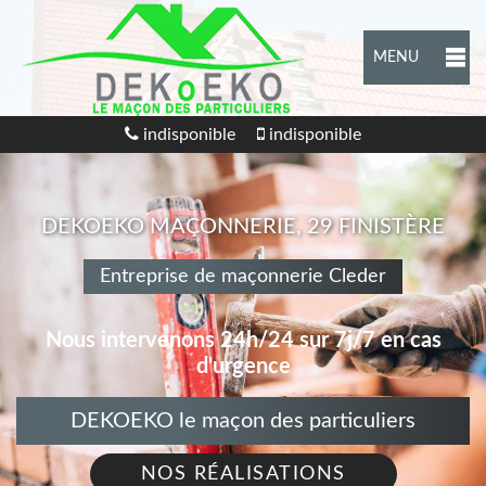
MENU
indisponible
indisponible
DEKOEKO MAÇONNERIE, 29 FINISTÈRE
Entreprise de maçonnerie Cleder
Nous intervenons 24h/24 sur 7j/7 en cas
d'urgence
DEKOEKO le maçon des particuliers
NOS RÉALISATIONS