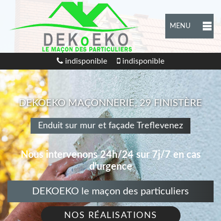
MENU
indisponible
indisponible
DEKOEKO MAÇONNERIE, 29 FINISTÈRE
Enduit sur mur et façade Treflevenez
Nous intervenons 24h/24 sur 7j/7 en cas
d'urgence
DEKOEKO le maçon des particuliers
NOS RÉALISATIONS