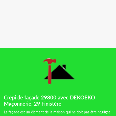
Crépi de façade 29800 avec DEKOEKO
Maçonnerie, 29 Finistère
La façade est un élément de la maison qui ne doit pas être négligée