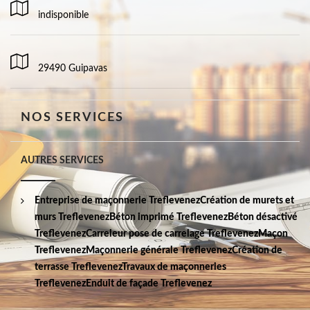
indisponible
29490 Guipavas
NOS SERVICES
AUTRES SERVICES
Entreprise de maçonnerie Treflevenez
Création de murets et
murs Treflevenez
Béton imprimé Treflevenez
Béton désactivé
Treflevenez
Carreleur pose de carrelage Treflevenez
Maçon
Treflevenez
Maçonnerie générale Treflevenez
Création de
terrasse Treflevenez
Travaux de maçonneries
Treflevenez
Enduit de façade Treflevenez