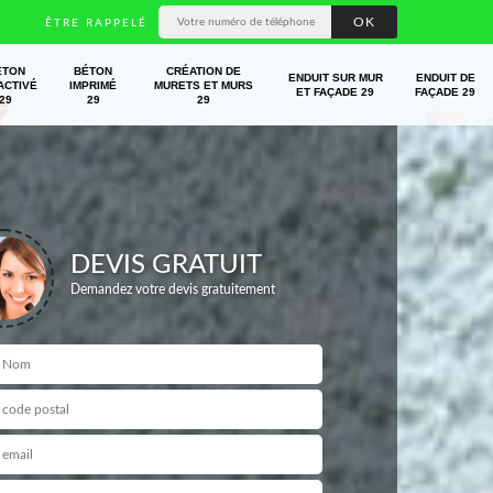
ÊTRE RAPPELÉ
ÉTON
BÉTON
CRÉATION DE
ENDUIT SUR MUR
ENDUIT DE
ACTIVÉ
IMPRIMÉ
MURETS ET MURS
ET FAÇADE 29
FAÇADE 29
29
29
29
DEVIS GRATUIT
Demandez votre devis gratuitement