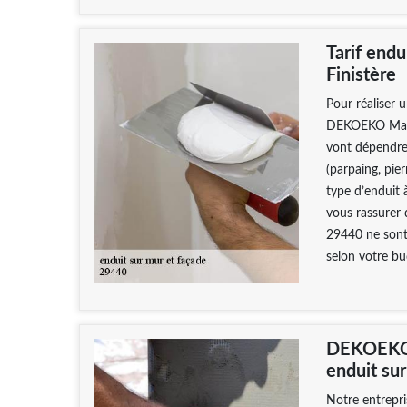
Tarif end
Finistère
Pour réaliser 
DEKOEKO Maçonn
vont dépendre 
(parpaing, pierr
type d’enduit 
vous rassurer 
29440 ne sont
selon votre bu
DEKOEKO M
enduit su
Notre entrepr