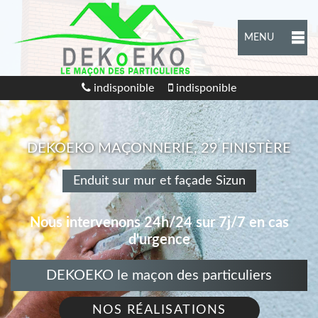
MENU
indisponible
indisponible
DEKOEKO MAÇONNERIE, 29 FINISTÈRE
Enduit sur mur et façade Sizun
Nous intervenons 24h/24 sur 7j/7 en cas
d'urgence
DEKOEKO le maçon des particuliers
NOS RÉALISATIONS