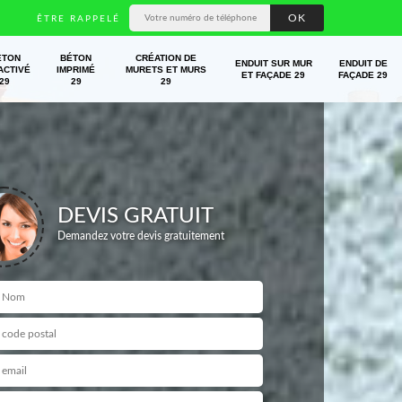
ÊTRE RAPPELÉ
ÉTON
BÉTON
CRÉATION DE
ENDUIT SUR MUR
ENDUIT DE
ACTIVÉ
IMPRIMÉ
MURETS ET MURS
ET FAÇADE 29
FAÇADE 29
29
29
29
DEVIS GRATUIT
Demandez votre devis gratuitement