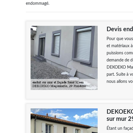
endommagé.
Devis end
Pour que vous 
et matériaux à 
puissions comm
demande de de
DEKOEKO Maçon
part. Suite à 
nous allons vou
DEKOEKO M
sur mur 
Étant un faça