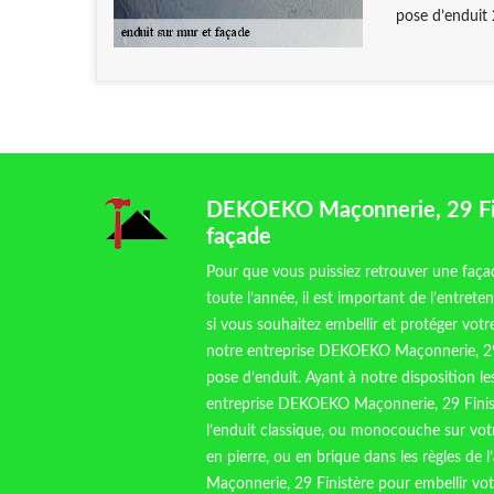
pose d’enduit
DEKOEKO Maçonnerie, 29 Fini
façade
Pour que vous puissiez retrouver une faça
toute l’année, il est important de l’entrete
si vous souhaitez embellir et protéger vot
notre entreprise DEKOEKO Maçonnerie, 29 
pose d’enduit. Ayant à notre disposition le
entreprise DEKOEKO Maçonnerie, 29 Finis
l’enduit classique, ou monocouche sur votr
en pierre, ou en brique dans les règles de
Maçonnerie, 29 Finistère pour embellir vo