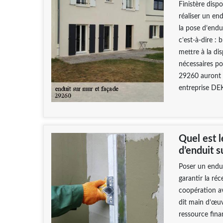
Finistère disp
réaliser un en
la pose d’endu
c’est-à-dire : 
mettre à la di
nécessaires po
29260 auront l
entreprise DE
Quel est l
d’enduit s
Poser un endui
garantir la réc
coopération av
dit main d’œuv
ressource fina