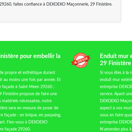
 29260, faites confiance à DEKOEKO Maçonnerie, 29 Finistère.
stère pour embellir la
Enduit mur
29 Finistère
de propre et esthétique durant
Si vous êtes à la 
nir au moins une fois par année. Et
enduit mur extéri
re façade à Saint Meen 29260 ;
entreprise DEKOE
Finistère propose de faire une
service. Ayant un
s matériels nécessaires, notre
DEKOEKO Maçonner
tère sera en mesure de poser de
aspect à vos murs
e façade : en brique, en parpaing,
vous en faire quan
 l’art. Fiez-vous à DEKOEKO
entreprise DEKOEK
tre façade 29260.
N’attendez plus 