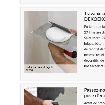
Travaux c
DEKOEKO 
En tant que f
29 Finistère d
Saint Meen 292
brique, béton,
de l’enduit dan
nécessaires et
décoratifs, de 
nos façadiers 
Passez-no
pose d’end
Avant de prend