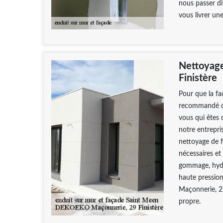
nous passer d
vous livrer un
Nettoyag
Finistère
Pour que la fa
recommandé de
vous qui êtes 
notre entrepr
nettoyage de 
nécessaires et
gommage, hydr
haute pressio
Maçonnerie, 29
propre.