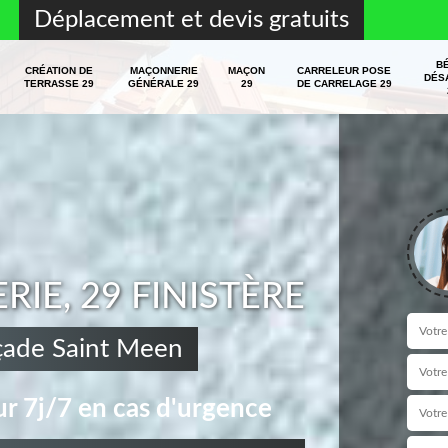
Déplacement et devis gratuits
B
CRÉATION DE
MAÇONNERIE
MAÇON
CARRELEUR POSE
DÉS
TERRASSE 29
GÉNÉRALE 29
29
DE CARRELAGE 29
E, 29 FINISTÈRE
açade Saint Meen
r 7j/7 en cas d'urgence