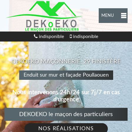
MENU
indisponible
indisponible
DEKOEKO MAÇONNERIE, 29 FINISTÈRE
Enduit sur mur et façade Poullaouen
Nous intervenons 24h/24 sur 7j/7 en cas
d'urgence
DEKOEKO le maçon des particuliers
NOS RÉALISATIONS