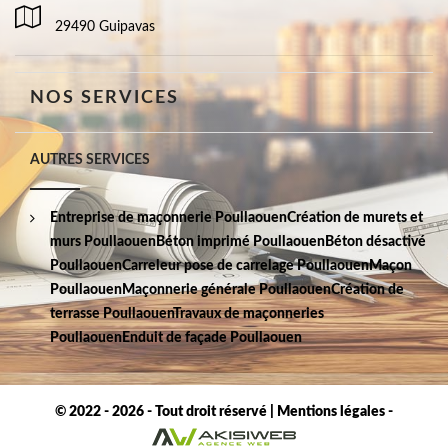
29490 Guipavas
NOS SERVICES
AUTRES SERVICES
Entreprise de maçonnerie Poullaouen
Création de murets et
murs Poullaouen
Béton imprimé Poullaouen
Béton désactivé
Poullaouen
Carreleur pose de carrelage Poullaouen
Maçon
Poullaouen
Maçonnerie générale Poullaouen
Création de
terrasse Poullaouen
Travaux de maçonneries
Poullaouen
Enduit de façade Poullaouen
© 2022 - 2026 - Tout droit réservé |
Mentions légales
-