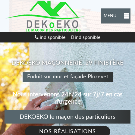
MENU
indisponible
indisponible
DEKOEKO MAÇONNERIE, 29 FINISTÈRE
Enduit sur mur et façade Plozevet
Nous intervenons 24h/24 sur 7j/7 en cas
d'urgence
DEKOEKO le maçon des particuliers
NOS RÉALISATIONS