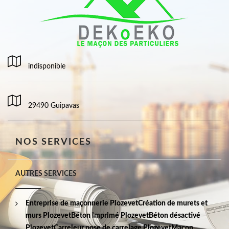
indisponible
29490 Guipavas
NOS SERVICES
AUTRES SERVICES
Entreprise de maçonnerie Plozevet
Création de murets et
murs Plozevet
Béton imprimé Plozevet
Béton désactivé
Plozevet
Carreleur pose de carrelage Plozevet
Maçon