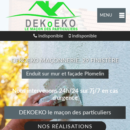
MENU
indisponible
indisponible
DEKOEKO MAÇONNERIE, 29 FINISTÈRE
Enduit sur mur et façade Plomelin
Nous intervenons 24h/24 sur 7j/7 en cas
d'urgence
DEKOEKO le maçon des particuliers
NOS RÉALISATIONS