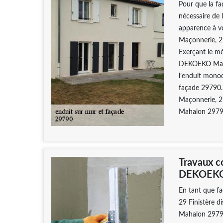
Pour que la faç
nécessaire de 
apparence à v
Maçonnerie, 29
Exerçant le mé
DEKOEKO Maçonn
l’enduit monoc
façade 29790.
Maçonnerie, 29
Mahalon 2979
Travaux c
DEKOEKO 
En tant que f
29 Finistère d
Mahalon 29790.