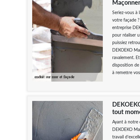
Maçonneri
Seriez-vous à 
votre façade ?
entreprise DE
pour réaliser 
puissiez retro
DEKOEKO Maçonn
ravalement. Et
disposition de
à remettre vos
DEKOEKO M
tout mom
Ayant à notre 
DEKOEKO Maçon
travail d’exce