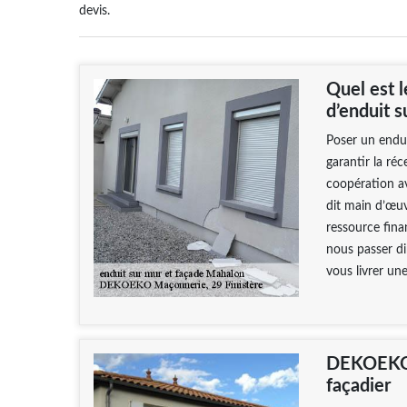
devis.
Quel est l
d’enduit s
Poser un endui
garantir la réc
coopération av
dit main d’œuv
ressource fina
nous passer d
vous livrer un
DEKOEKO M
façadier