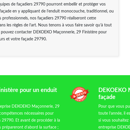
uipes de façadiers 29790 pourront embellir et protéger vos
façade en y appliquant de l’enduit monocouche, traditionnel, ou
ès professionnels, nos façadiers 29790 réaliseront cette
ns les règles de l’art. Nous tenons à vous faire savoir qu’à tout
pouvez contacter DEKOEKO Maçonnerie, 29 Finistère pour
urs et votre façade 29790.
istère pour un enduit
DEKOEKO Maç
façade
ntreprise DEKOEKO Maçonnerie, 29
Pour que vous pui
s compétences nécessaires pour
toute l’année, il 
n 29790. Et avant de procéder à la
si vous souhaitez
s prépareront d’abord la surface ;
entreprise DEKOE