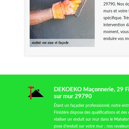
29790. Nos éq
murs et votre 
spécifique. Tr
intervention da
moment, vous 
enduire vos m
DEKOEKO Maçonnerie, 29 Fin
sur mur 29790
Étant un façadier professionnel, notre e
Finistère dispose des qualifications et de
réaliser un enduit sur mur dans le Mahalo
pose d’enduit sur votre mur ; nos ravaleur