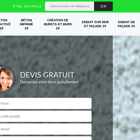
ÊTRE RAPPELÉ
ÉTON
BÉTON
CRÉATION DE
ENDUIT SUR MUR
ENDUIT DE
ACTIVÉ
IMPRIMÉ
MURETS ET MURS
ET FAÇADE 29
FAÇADE 29
29
29
29
DEVIS GRATUIT
Demandez votre devis gratuitement