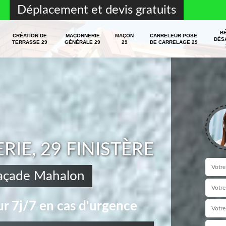
Déplacement et devis gratuits
B
CRÉATION DE
MAÇONNERIE
MAÇON
CARRELEUR POSE
DÉS
TERRASSE 29
GÉNÉRALE 29
29
DE CARRELAGE 29
E, 29 FINISTÈRE
façade Mahalon
r 7j/7 en cas d'urgence