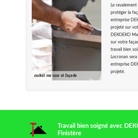
Le ravalement 
protéger la f
entreprise DE
projeté sur vo
DEKOEKO Maçon
sur votre faç
travail bien s
Locronan sera 
entreprise DE
projeté.
Travail bien soigné avec D
Finistère