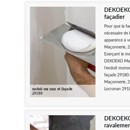
DEKOEKO M
façadier
Pour que la faç
nécessaire de 
apparence à v
Maçonnerie, 29
Exerçant le mé
DEKOEKO Maçonn
l’enduit monoc
façade 29180.
Maçonnerie, 29
Locronan 291
DEKOEKO 
ravalemen