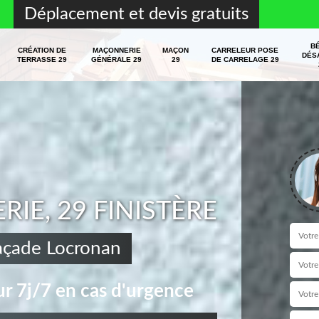
Déplacement et devis gratuits
B
CRÉATION DE
MAÇONNERIE
MAÇON
CARRELEUR POSE
DÉS
TERRASSE 29
GÉNÉRALE 29
29
DE CARRELAGE 29
E, 29 FINISTÈRE
façade Locronan
r 7j/7 en cas d'urgence