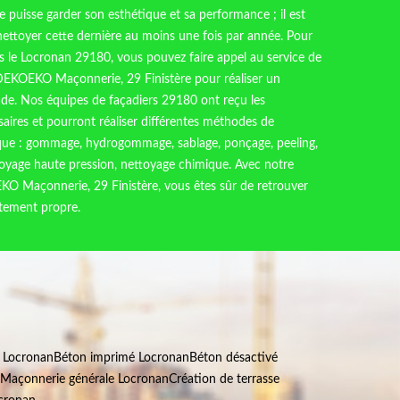
e puisse garder son esthétique et sa performance ; il est
ttoyer cette dernière au moins une fois par année. Pour
s le Locronan 29180, vous pouvez faire appel au service de
DEKOEKO Maçonnerie, 29 Finistère pour réaliser un
de. Nos équipes de façadiers 29180 ont reçu les
aires et pourront réaliser différentes méthodes de
 que : gommage, hydrogommage, sablage, ponçage, peeling,
toyage haute pression, nettoyage chimique. Avec notre
O Maçonnerie, 29 Finistère, vous êtes sûr de retrouver
itement propre.
s Locronan
Béton imprimé Locronan
Béton désactivé
Maçonnerie générale Locronan
Création de terrasse