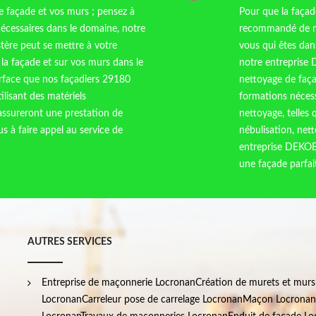
re façade et vos murs ; pensez à
Pour que la façad
nécessaires dans le domaine, notre
recommandé de ne
ère peut se mettre à votre
vous qui êtes dan
 la façade et sur vos murs dans le
notre entreprise 
urface que nos façadiers 29180
nettoyage de faça
ilisant des matériels
formations nécess
assureront une prestation de
nettoyage, telles
us à faire appel au service de
nébulisation, net
entreprise DEKOEK
une façade parfa
AUTRES SERVICES
Entreprise de maçonnerie Locronan
Création de murets et mur
Locronan
Carreleur pose de carrelage Locronan
Maçon Locronan