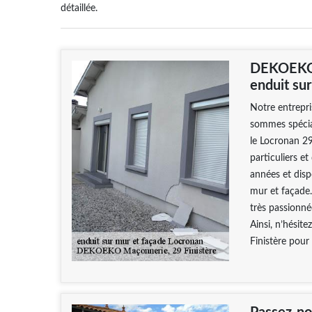
détaillée.
DEKOEKO M
enduit su
Notre entrepr
sommes spécial
le Locronan 29
particuliers e
années et disp
mur et façade
très passionné
Ainsi, n’hésit
Finistère pour