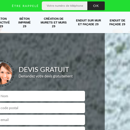
ÊTRE RAPPELÉ
ÉTON
BÉTON
CRÉATION DE
ENDUIT SUR MUR
ENDUIT DE
ACTIVÉ
IMPRIMÉ
MURETS ET MURS
ET FAÇADE 29
FAÇADE 29
29
29
29
DEVIS GRATUIT
Demandez votre devis gratuitement