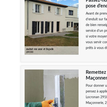
Passez-no
pose d’end
Avant de prend
d’enduit sur fa
de bien renseig
service d’un p
si votre moyen
vous servir c
prêts à vous é
Remettez
Maçonneri
Pour donner un
pensez à appli
Locronan 2918
Maçonnerie, 2