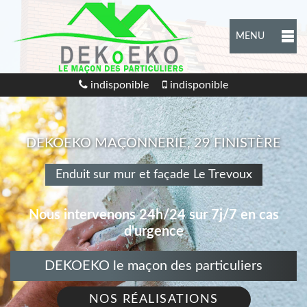
MENU
indisponible
indisponible
DEKOEKO MAÇONNERIE, 29 FINISTÈRE
Enduit sur mur et façade Le Trevoux
Nous intervenons 24h/24 sur 7j/7 en cas
d'urgence
DEKOEKO le maçon des particuliers
NOS RÉALISATIONS