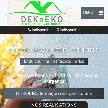
MENU
indisponible
indisponible
DEKOEKO MAÇONNERIE, 29 FINISTÈRE
Enduit sur mur et façade Kerlaz
Nous intervenons 24h/24 sur 7j/7 en cas
d'urgence
DEKOEKO le maçon des particuliers
NOS RÉALISATIONS