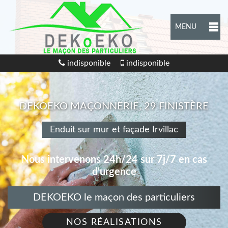
MENU
indisponible
indisponible
DEKOEKO MAÇONNERIE, 29 FINISTÈRE
Enduit sur mur et façade Irvillac
Nous intervenons 24h/24 sur 7j/7 en cas
d'urgence
DEKOEKO le maçon des particuliers
NOS RÉALISATIONS