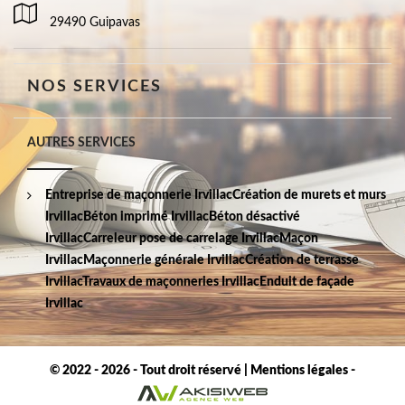
29490 Guipavas
NOS SERVICES
AUTRES SERVICES
Entreprise de maçonnerie Irvillac
Création de murets et murs
Irvillac
Béton imprimé Irvillac
Béton désactivé
Irvillac
Carreleur pose de carrelage Irvillac
Maçon
Irvillac
Maçonnerie générale Irvillac
Création de terrasse
Irvillac
Travaux de maçonneries Irvillac
Enduit de façade
Irvillac
© 2022 - 2026 - Tout droit réservé |
Mentions légales
-