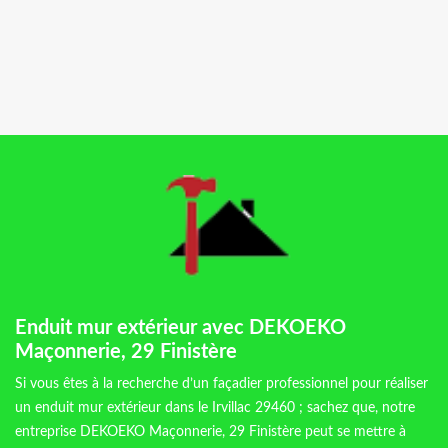
Enduit mur extérieur avec DEKOEKO
Maçonnerie, 29 Finistère
Si vous êtes à la recherche d’un façadier professionnel pour réaliser
un enduit mur extérieur dans le Irvillac 29460 ; sachez que, notre
entreprise DEKOEKO Maçonnerie, 29 Finistère peut se mettre à