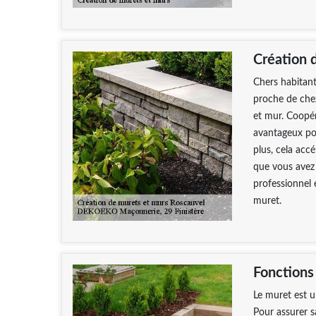
Création 
Chers habitant
proche de chez
et mur. Coopér
avantageux pou
plus, cela acc
que vous avez
professionnel 
muret.
Fonctions
Le muret est un
Pour assurer sa