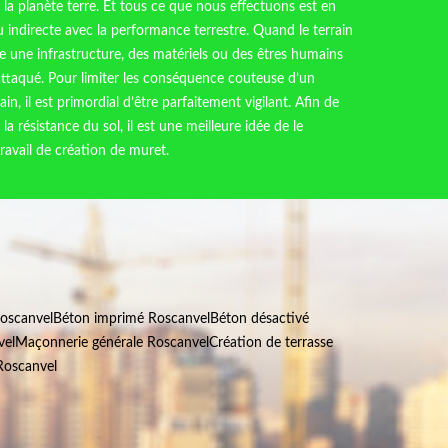
la planète terre. Et tous ce que nous effectuons est en
u indirecte avec la performance terrestre. Quand le terrain
ste une infrastructure, des matériels ou des êtres humains
 attaqué. Pour limiter les conséquence couteuse d’un
ain, il est primordial d’être parfaitement vigilant. Afin de
la résistance du sol, il est une meilleure idée de le
ravail de création de muret.
Roscanvel
Béton imprimé Roscanvel
Béton désactivé
vel
Maçonnerie générale Roscanvel
Création de terrasse
Roscanvel