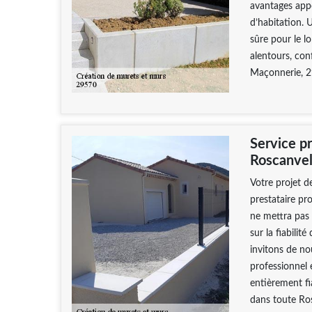
avantages appo
d’habitation. 
sûre pour le l
alentours, co
Maçonnerie, 29
Service p
Roscanve
Votre projet d
prestataire pr
ne mettra pas 
sur la fiabilit
invitons de n
professionnel
entièrement fi
dans toute Ro