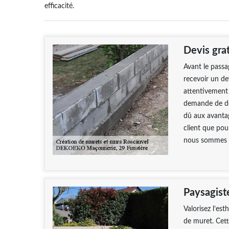
efficacité.
Devis gra
Avant le passa
recevoir un de
attentivement 
demande de dev
dû aux avanta
client que pou
nous sommes c
Paysagist
Valorisez l’est
de muret. Cett