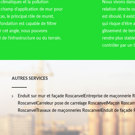
 climatiques et la pollution
Nous vivons dans 
e champ d’application de mur pour
relation directe o
as, le principal rôle de muret,
est éboulé, il exi
e fondation est capable de filtrer
qui risque d’être
ur cet angle, nous pouvons
glissement de terr
 de l’infrastructure ou du terrain.
rendre plus stable 
contrôler par un t
AUTRES SERVICES
Enduit sur mur et façade Roscanvel
Entreprise de maçonnerie 
Roscanvel
Carreleur pose de carrelage Roscanvel
Maçon Roscan
Roscanvel
Travaux de maçonneries Roscanvel
Enduit de façade 