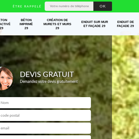
ÊTRE RAPPELÉ
ÉTON
BÉTON
CRÉATION DE
ENDUIT SUR MUR
ENDUIT DE
ACTIVÉ
IMPRIMÉ
MURETS ET MURS
ET FAÇADE 29
FAÇADE 29
29
29
29
DEVIS GRATUIT
Demandez votre devis gratuitement