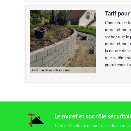
Tarif pour
Connaitre le t
muret et mur e
sachez que le p
muret et mur e
la nature de v
que sa dimensi
gratuitement s
Le muret et son rôle sécuritai
Le rôle sécuritaire de mur ne se focalise p