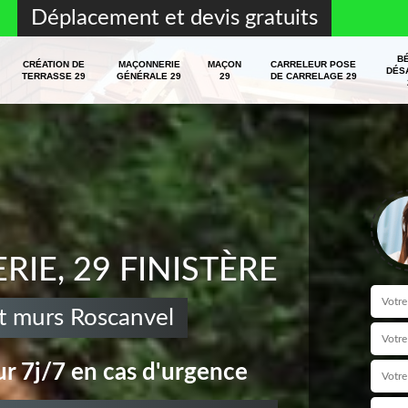
Déplacement et devis gratuits
B
CRÉATION DE
MAÇONNERIE
MAÇON
CARRELEUR POSE
DÉS
TERRASSE 29
GÉNÉRALE 29
29
DE CARRELAGE 29
E, 29 FINISTÈRE
t murs Roscanvel
r 7j/7 en cas d'urgence