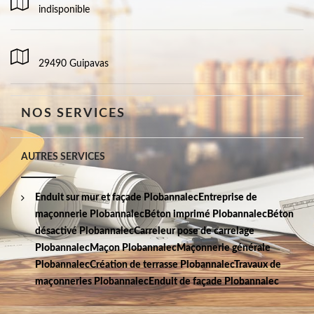
indisponible
29490 Guipavas
NOS SERVICES
AUTRES SERVICES
Enduit sur mur et façade Plobannalec
Entreprise de
maçonnerie Plobannalec
Béton imprimé Plobannalec
Béton
désactivé Plobannalec
Carreleur pose de carrelage
Plobannalec
Maçon Plobannalec
Maçonnerie générale
Plobannalec
Création de terrasse Plobannalec
Travaux de
maçonneries Plobannalec
Enduit de façade Plobannalec