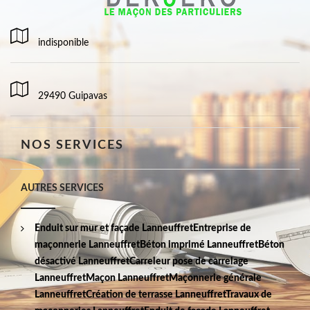
indisponible
29490 Guipavas
NOS SERVICES
AUTRES SERVICES
Enduit sur mur et façade Lanneuffret
Entreprise de
maçonnerie Lanneuffret
Béton imprimé Lanneuffret
Béton
désactivé Lanneuffret
Carreleur pose de carrelage
Lanneuffret
Maçon Lanneuffret
Maçonnerie générale
Lanneuffret
Création de terrasse Lanneuffret
Travaux de