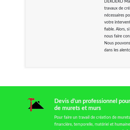
DEKOEKO Maçon
travaux de cré
nécessaires po
votre interven
fiable. Alors, 
nous faire con
Nous pouvons i
dans les alent
Devis d’un professionnel pour
de murets et murs
Pour faire un travail de création de muret
financière, temporelle, matériel et humaine