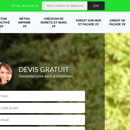
ÊTRE RAPPELÉ
ÉTON
BÉTON
CRÉATION DE
ENDUIT SUR MUR
ENDUIT DE
ACTIVÉ
IMPRIMÉ
MURETS ET MURS
ET FAÇADE 29
FAÇADE 29
29
29
29
DEVIS GRATUIT
Demandez votre devis gratuitement