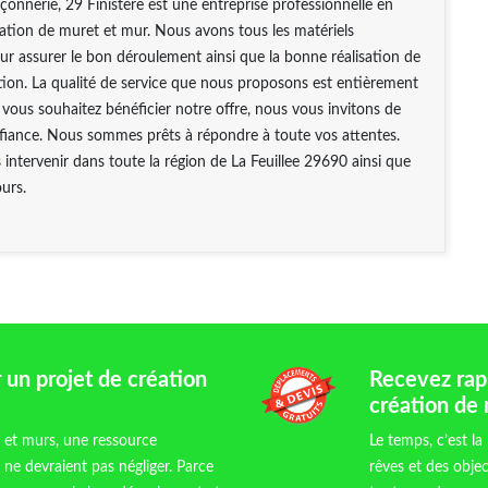
nerie, 29 Finistère est une entreprise professionnelle en
ation de muret et mur. Nous avons tous les matériels
ur assurer le bon déroulement ainsi que la bonne réalisation de
tion. La qualité de service que nous proposons est entièrement
si vous souhaitez bénéficier notre offre, nous vous invitons de
fiance. Nous sommes prêts à répondre à toute vos attentes.
ntervenir dans toute la région de La Feuillee 29690 ainsi que
ours.
 un projet de création
Recevez rapi
création de
s et murs, une ressource
Le temps, c’est la
 ne devraient pas négliger. Parce
rêves et des object