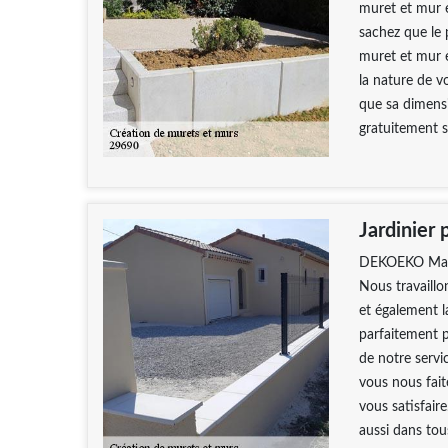
muret et mur e
sachez que le p
muret et mur e
la nature de v
que sa dimensi
gratuitement s
Jardinier 
DEKOEKO Maçonn
Nous travaillon
et également 
parfaitement p
de notre servic
vous nous fai
vous satisfair
aussi dans tous