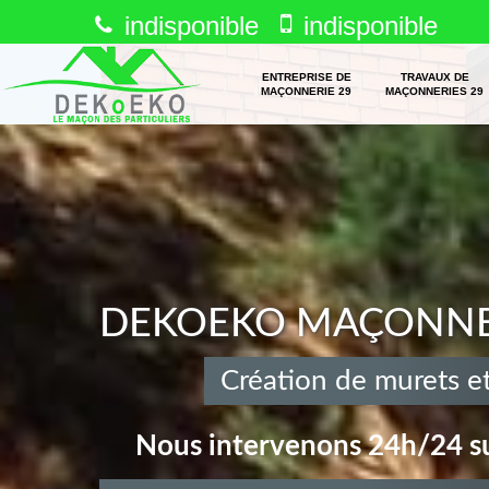
indisponible
indisponible
ENTREPRISE DE
TRAVAUX DE
MAÇONNERIE 29
MAÇONNERIES 29
DEKOEKO MAÇONNERI
Création de murets et
Nous intervenons 24h/24 su