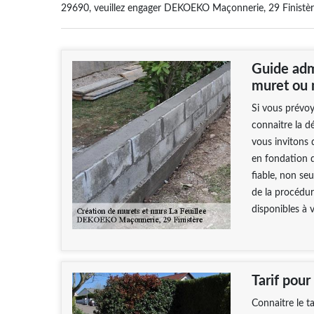
29690, veuillez engager DEKOEKO Maçonnerie, 29 Finistère,
Guide admi
muret ou
Si vous prévoy
connaitre la d
vous invitons 
en fondation 
fiable, non se
de la procédu
disponibles à v
Tarif pour
Connaitre le t