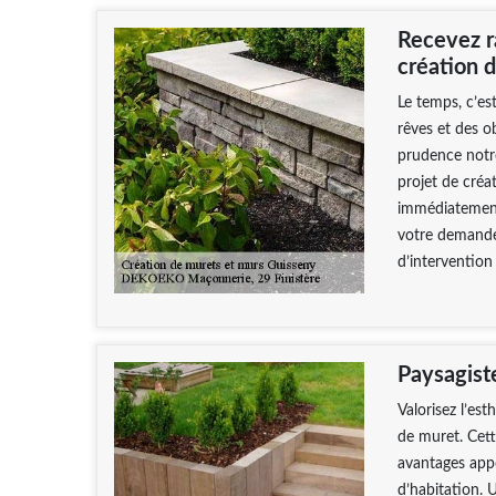
Recevez r
création 
Le temps, c’es
rêves et des ob
prudence notr
projet de créa
immédiatement.
votre demande 
d’intervention 
Paysagist
Valorisez l’est
de muret. Cett
avantages appo
d’habitation. 