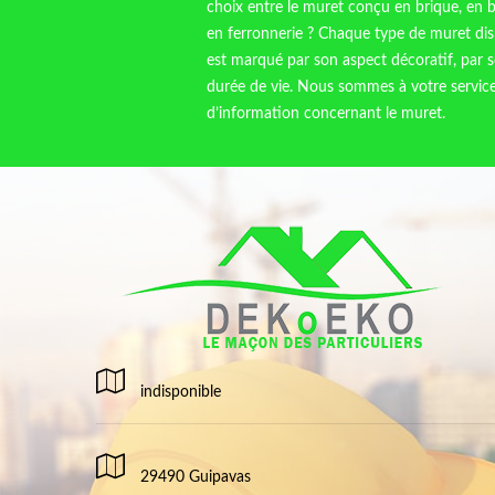
choix entre le muret conçu en brique, en b
en ferronnerie ? Chaque type de muret disp
est marqué par son aspect décoratif, par 
durée de vie. Nous sommes à votre service 
d’information concernant le muret.
indisponible
29490 Guipavas