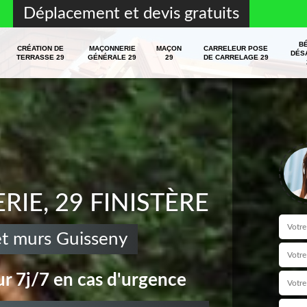
Déplacement et devis gratuits
B
CRÉATION DE
MAÇONNERIE
MAÇON
CARRELEUR POSE
DÉS
TERRASSE 29
GÉNÉRALE 29
29
DE CARRELAGE 29
E, 29 FINISTÈRE
et murs Guisseny
r 7j/7 en cas d'urgence