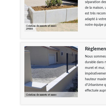
séparation des
de la maison, 
est très reco
adapté à votre
notre équipe p
Règlement
Nous sommes t
durable dans n
muret et mur, i
impérativement
hauteur maxima
d’Urbanisme qu
effectuée aupr