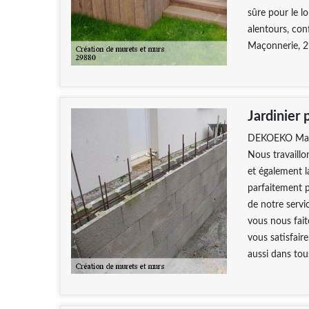
sûre pour le l
alentours, co
Maçonnerie, 29
Jardinier 
DEKOEKO Maçonn
Nous travaillon
et également 
parfaitement p
de notre servic
vous nous fai
vous satisfair
aussi dans tous