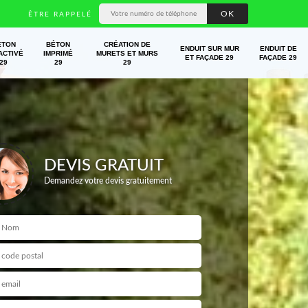
ÊTRE RAPPELÉ
ÉTON
BÉTON
CRÉATION DE
ENDUIT SUR MUR
ENDUIT DE
ACTIVÉ
IMPRIMÉ
MURETS ET MURS
ET FAÇADE 29
FAÇADE 29
29
29
29
DEVIS GRATUIT
Demandez votre devis gratuitement