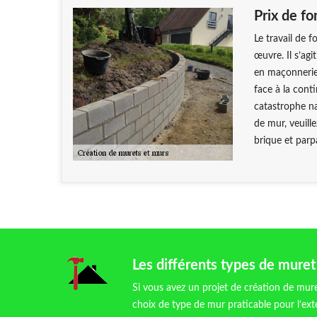
Prix de f
Le travail de 
œuvre. Il s’agi
en maçonnerie.
face à la cont
catastrophe na
de mur, veuil
brique et parp
Les différents types de muret
Si vous avez un projet de création de mur
choix de type de mur praticable pour l’exté