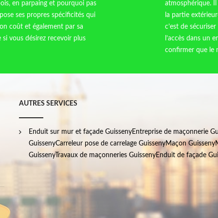
ois, en parpaing et pourquoi pas
atmosphérique. Il
ose ses propres spécificités qui
la partie extérieu
son coût et également par sa
c’est de sécuriser 
si vous désirez recevoir plus
l’accès dans un e
confirmer que le m
AUTRES SERVICES
Enduit sur mur et façade Guisseny
Entreprise de maçonnerie Gu
Guisseny
Carreleur pose de carrelage Guisseny
Maçon Guisseny
Guisseny
Travaux de maçonneries Guisseny
Enduit de façade Gu