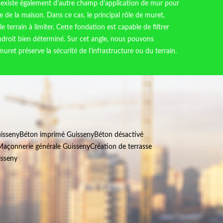
 existe également d’autre champ d’application de mur pour
re de la maison. Dans ce cas, le principal rôle de muret,
le terrain à limiter. Cette fondation est capable de filtrer
ndroit bien déterminé. Sur cet angle, nous pouvons
uret préserve la sécurité de l’infrastructure ou du terrain.
isseny
Béton imprimé Guisseny
Béton désactivé
Maçonnerie générale Guisseny
Création de terrasse
isseny