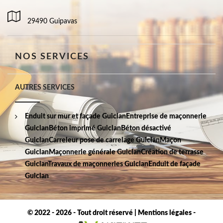
29490 Guipavas
NOS SERVICES
AUTRES SERVICES
Enduit sur mur et façade Guiclan
Entreprise de maçonnerie
Guiclan
Béton imprimé Guiclan
Béton désactivé
Guiclan
Carreleur pose de carrelage Guiclan
Maçon
Guiclan
Maçonnerie générale Guiclan
Création de terrasse
Guiclan
Travaux de maçonneries Guiclan
Enduit de façade
Guiclan
© 2022 - 2026 - Tout droit réservé |
Mentions légales
-