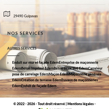
29490 Guipavas
NOS SERVICES
AUTRES SERVICES
Enduit sur mur et façade Edern
Entreprise de maçonnerie
Edern
Béton imprimé Edern
Béton désactivé Edern
Carreleur
pose de carrelage Edern
Maçon Edern
Maçonnerie générale
Edern
Création de terrasse Edern
Travaux de maçonneries
Edern
Enduit de façade Edern
© 2022 - 2026 - Tout droit réservé |
Mentions légales
-