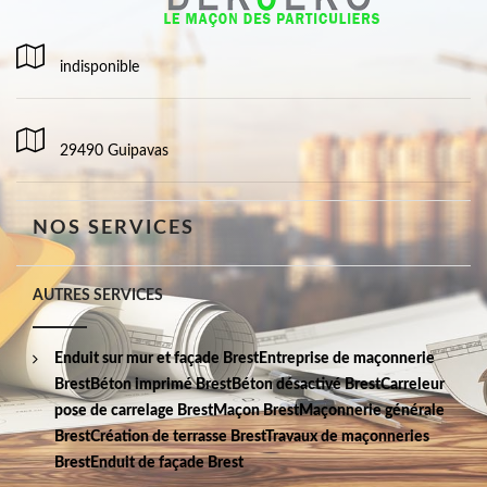
indisponible
29490 Guipavas
NOS SERVICES
AUTRES SERVICES
Enduit sur mur et façade Brest
Entreprise de maçonnerie
Brest
Béton imprimé Brest
Béton désactivé Brest
Carreleur
pose de carrelage Brest
Maçon Brest
Maçonnerie générale
Brest
Création de terrasse Brest
Travaux de maçonneries
Brest
Enduit de façade Brest