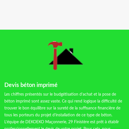
Devis béton imprimé
Les chiffres présentés sur le budgétisation d’achat et la pose de
béton imprimé sont assez vaste. Ce qui rend logique la difficulté de
trouver le bon équilibre sur la sureté de la suffisance financière de
tous les porteurs du projet d’installation de ce type de béton.
L’équipe de DEKOEKO Maçonnerie, 29 Finistère est prêt à établir