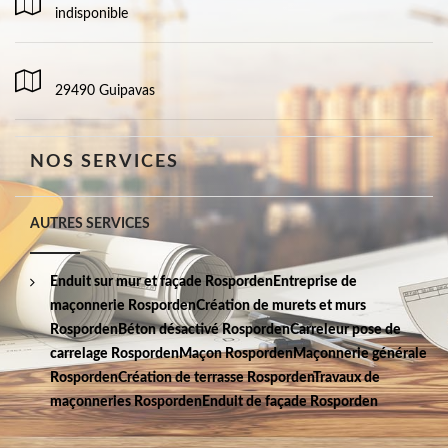
indisponible
29490 Guipavas
NOS SERVICES
AUTRES SERVICES
Enduit sur mur et façade Rosporden
Entreprise de
maçonnerie Rosporden
Création de murets et murs
Rosporden
Béton désactivé Rosporden
Carreleur pose de
carrelage Rosporden
Maçon Rosporden
Maçonnerie générale
Rosporden
Création de terrasse Rosporden
Travaux de
maçonneries Rosporden
Enduit de façade Rosporden