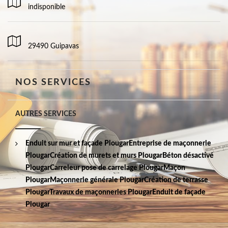
indisponible
29490 Guipavas
NOS SERVICES
AUTRES SERVICES
Enduit sur mur et façade Plougar
Entreprise de maçonnerie
Plougar
Création de murets et murs Plougar
Béton désactivé
Plougar
Carreleur pose de carrelage Plougar
Maçon
Plougar
Maçonnerie générale Plougar
Création de terrasse
Plougar
Travaux de maçonneries Plougar
Enduit de façade
Plougar