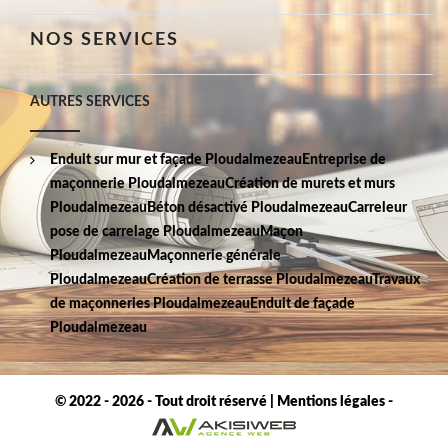
NOS SERVICES
AUTRES SERVICES
Enduit sur mur et façade Ploudalmezeau
Entreprise de
maçonnerie Ploudalmezeau
Création de murets et murs
Ploudalmezeau
Béton désactivé Ploudalmezeau
Carreleur
pose de carrelage Ploudalmezeau
Maçon
Ploudalmezeau
Maçonnerie générale
Ploudalmezeau
Création de terrasse Ploudalmezeau
Travaux
de maçonneries Ploudalmezeau
Enduit de façade
Ploudalmezeau
© 2022 - 2026 - Tout droit réservé |
Mentions légales
-