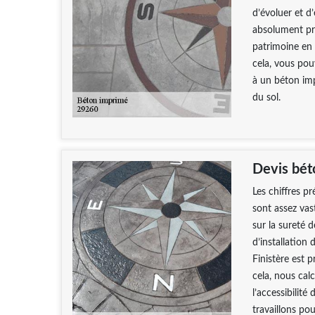
d’évoluer et d’
absolument pro
patrimoine en 
cela, vous pou
à un béton imp
du sol.
Devis bét
Les chiffres p
sont assez vast
sur la sureté d
d’installatio
Finistère est p
cela, nous cal
l’accessibilité
travaillons po