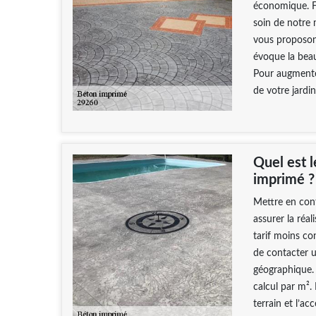
économique. Fa
soin de notre 
vous proposons
évoque la beau
Pour augmenter
de votre jardi
Quel est l
imprimé ?
Mettre en cont
assurer la réa
tarif moins con
de contacter 
géographique. 
calcul par m². 
terrain et l’acc