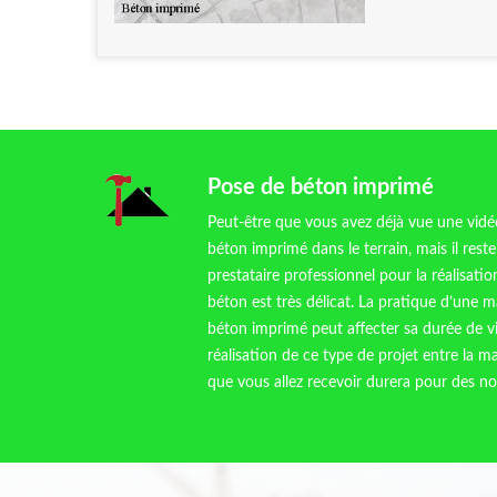
Pose de béton imprimé
Peut-être que vous avez déjà vue une vidé
béton imprimé dans le terrain, mais il rest
prestataire professionnel pour la réalisati
béton est très délicat. La pratique d’une 
béton imprimé peut affecter sa durée de vi
réalisation de ce type de projet entre la ma
que vous allez recevoir durera pour des 