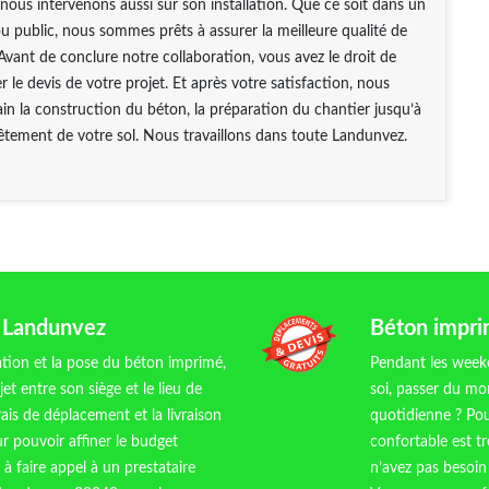
nous intervenons aussi sur son installation. Que ce soit dans un
ou public, nous sommes prêts à assurer la meilleure qualité de
 Avant de conclure notre collaboration, vous avez le droit de
le devis de votre projet. Et après votre satisfaction, nous
n la construction du béton, la préparation du chantier jusqu’à
êtement de votre sol. Nous travaillons dans toute Landunvez.
à Landunvez
Béton impri
cation et la pose du béton imprimé,
Pendant les weeke
et entre son siège et le lieu de
soi, passer du mom
rais de déplacement et la livraison
quotidienne ? Pou
r pouvoir affiner le budget
confortable est t
à faire appel à un prestataire
n’avez pas besoin 