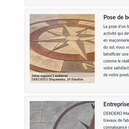
Pose de b
La pose d’un b
activité qui d
en maçonnerie.
du sol, nous v
bénéficier une
comme le réali
votre satisfac
de notre prest
Entrepris
DEKOEKO Maçon
travaux de fa
connaissance s