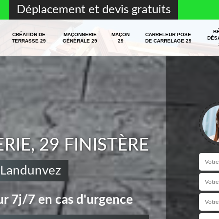
Déplacement et devis gratuits
B
CRÉATION DE
MAÇONNERIE
MAÇON
CARRELEUR POSE
DÉS
TERRASSE 29
GÉNÉRALE 29
29
DE CARRELAGE 29
E, 29 FINISTÈRE
 Landunvez
r 7j/7 en cas d'urgence