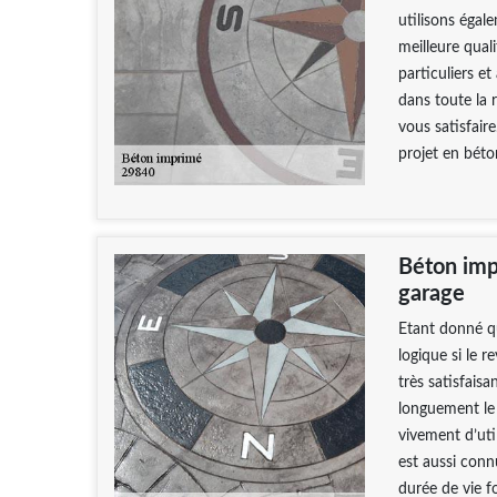
utilisons égal
meilleure qual
particuliers e
dans toute la 
vous satisfaire
projet en béto
Béton imp
garage
Etant donné que
logique si le 
très satisfais
longuement le
vivement d’uti
est aussi connu
durée de vie f