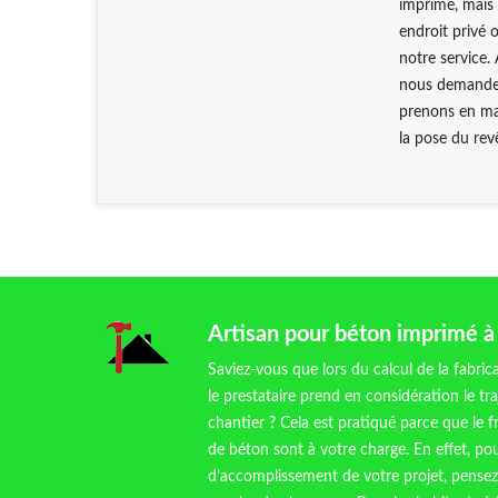
imprimé, mais 
endroit privé 
notre service.
nous demander 
prenons en mai
la pose du rev
Artisan pour béton imprimé 
Saviez-vous que lors du calcul de la fabri
le prestataire prend en considération le traj
chantier ? Cela est pratiqué parce que le f
de béton sont à votre charge. En effet, pou
d’accomplissement de votre projet, pensez 