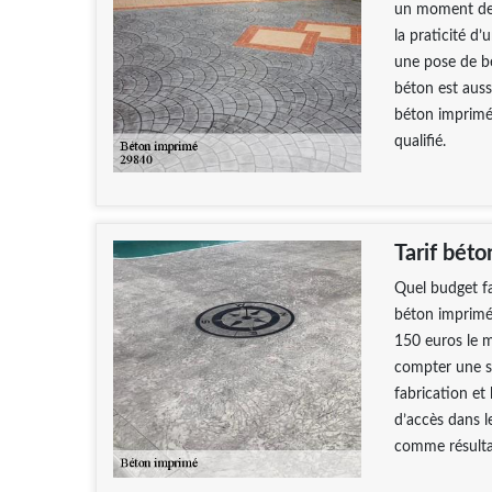
un moment de r
la praticité d
une pose de bé
béton est auss
béton imprimé
qualifié.
Tarif bét
Quel budget fa
béton imprimé 
150 euros le m
compter une so
fabrication et
d’accès dans le
comme résulta