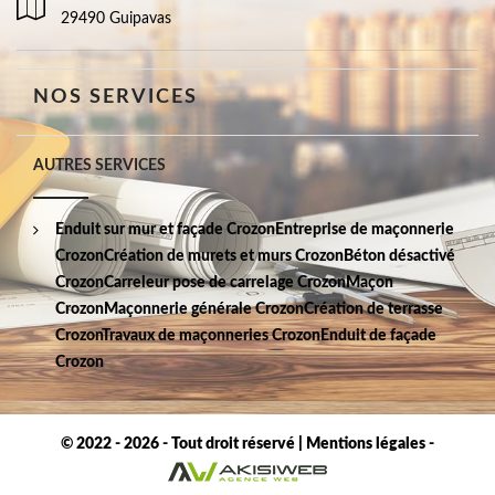
29490 Guipavas
NOS SERVICES
AUTRES SERVICES
Enduit sur mur et façade Crozon
Entreprise de maçonnerie
Crozon
Création de murets et murs Crozon
Béton désactivé
Crozon
Carreleur pose de carrelage Crozon
Maçon
Crozon
Maçonnerie générale Crozon
Création de terrasse
Crozon
Travaux de maçonneries Crozon
Enduit de façade
Crozon
© 2022 - 2026 - Tout droit réservé |
Mentions légales
-