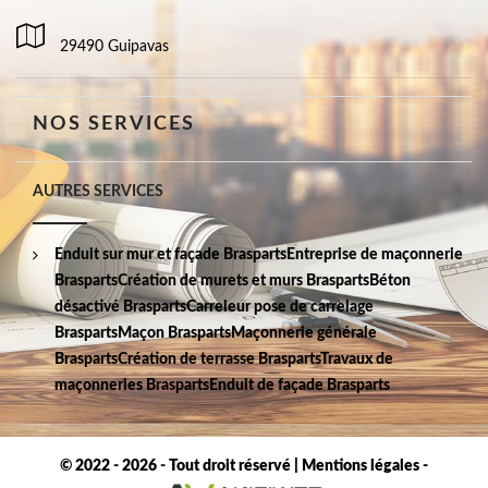
29490 Guipavas
NOS SERVICES
AUTRES SERVICES
Enduit sur mur et façade Brasparts
Entreprise de maçonnerie
Brasparts
Création de murets et murs Brasparts
Béton
désactivé Brasparts
Carreleur pose de carrelage
Brasparts
Maçon Brasparts
Maçonnerie générale
Brasparts
Création de terrasse Brasparts
Travaux de
maçonneries Brasparts
Enduit de façade Brasparts
© 2022 - 2026 - Tout droit réservé |
Mentions légales
-