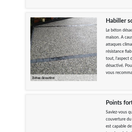
Habiller s
Le béton désac
maison. A caus
attaques clima
résistance fia
tout, l’aspect 
désactivé. Pou
vous recomma
Points for
Saviez-vous qu
couverture du s
est capable de 