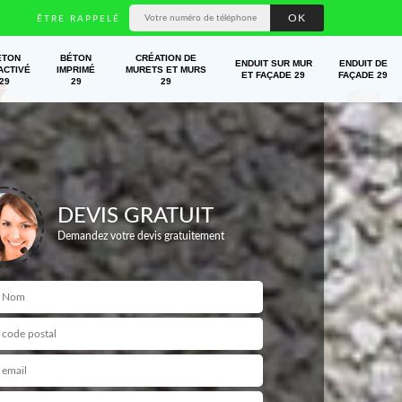
ÊTRE RAPPELÉ
ÉTON
BÉTON
CRÉATION DE
ENDUIT SUR MUR
ENDUIT DE
ACTIVÉ
IMPRIMÉ
MURETS ET MURS
ET FAÇADE 29
FAÇADE 29
29
29
29
DEVIS GRATUIT
Demandez votre devis gratuitement