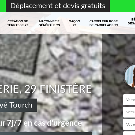
Déplacement et devis gratuits
B
CRÉATION DE
MAÇONNERIE
MAÇON
CARRELEUR POSE
DÉS
TERRASSE 29
GÉNÉRALE 29
29
DE CARRELAGE 29
E, 29 FINISTÈRE
vé Tourch
r 7j/7 en cas d'urgence