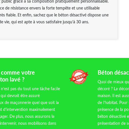
et public grâce à sa composition pratiquement personnalisable.
rce de résistance envers la forte tempête et une utilisable
très fiable. Et enfin, sachez que le béton désactivé dispose une
e vie, qui est apte à vous satisfaire jusqu’à 30 ans.
an comme votre
Béton désact
ton lavé ?
Quoi de mieux qu
n’est pas du tout une tâche facile
décoré ? La décor
 qui devrait être assuré
maison. Il est aus
ux de maçonnerie quel que soit la
de l’habitat. Pour 
oût d’intervention maximalement
présence de la pou
ager. De plus, nous assurons la
béton désactivé e
 intervenir, nous mobilisons dans
présentation de s