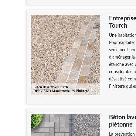
Entrepris
Tourch
Une habitation
Pour exploiter
seulement pour
d’aménager la 
étanche avec 
considérableme
désactivé com
Finistère qui 
Béton lavé
piétonne
La prévention 