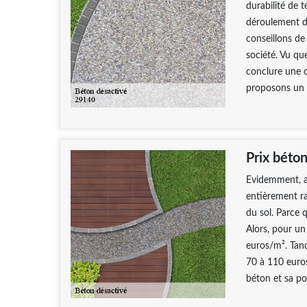
durabilité de t
déroulement d
conseillons d
société. Vu qu
conclure une c
proposons un é
Prix béton
Evidemment, a
entièrement ra
du sol. Parce 
Alors, pour u
euros/m². Tand
70 à 110 euros
béton et sa po