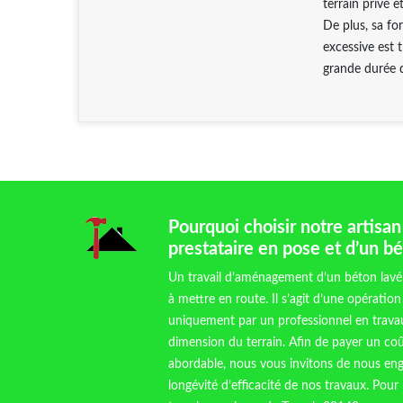
terrain privé 
De plus, sa fo
excessive est 
grande durée d
Pourquoi choisir notre artis
prestataire en pose et d’un bé
Un travail d’aménagement d’un béton lavé 
à mettre en route. Il s’agit d’une opération
uniquement par un professionnel en trava
dimension du terrain. Afin de payer un c
abordable, nous vous invitons de nous eng
longévité d’efficacité de nos travaux. Pour