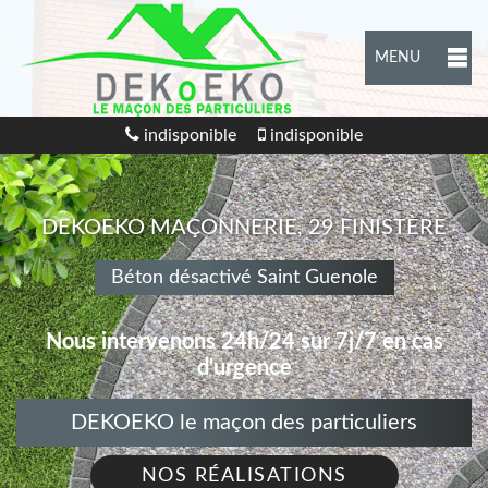
MENU
indisponible
indisponible
DEKOEKO MAÇONNERIE, 29 FINISTÈRE
Béton désactivé Saint Guenole
Nous intervenons 24h/24 sur 7j/7 en cas
d'urgence
DEKOEKO le maçon des particuliers
NOS RÉALISATIONS