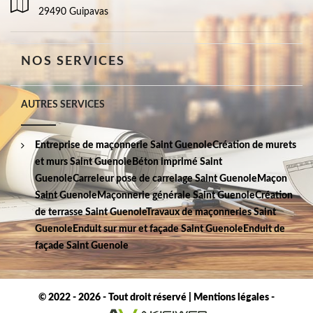
29490 Guipavas
NOS SERVICES
AUTRES SERVICES
Entreprise de maçonnerie Saint Guenole
Création de murets
et murs Saint Guenole
Béton imprimé Saint
Guenole
Carreleur pose de carrelage Saint Guenole
Maçon
Saint Guenole
Maçonnerie générale Saint Guenole
Création
de terrasse Saint Guenole
Travaux de maçonneries Saint
Guenole
Enduit sur mur et façade Saint Guenole
Enduit de
façade Saint Guenole
© 2022 - 2026 - Tout droit réservé |
Mentions légales
-