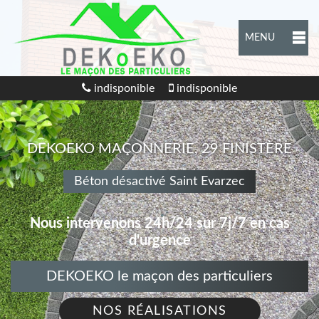
MENU
indisponible
indisponible
DEKOEKO MAÇONNERIE, 29 FINISTÈRE
Béton désactivé Saint Evarzec
Nous intervenons 24h/24 sur 7j/7 en cas
d'urgence
DEKOEKO le maçon des particuliers
NOS RÉALISATIONS