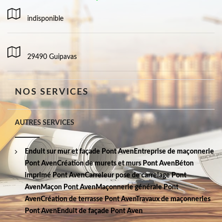
indisponible
29490 Guipavas
NOS SERVICES
AUTRES SERVICES
Enduit sur mur et façade Pont Aven
Entreprise de maçonnerie
Pont Aven
Création de murets et murs Pont Aven
Béton
imprimé Pont Aven
Carreleur pose de carrelage Pont
Aven
Maçon Pont Aven
Maçonnerie générale Pont
Aven
Création de terrasse Pont Aven
Travaux de maçonneries
Pont Aven
Enduit de façade Pont Aven