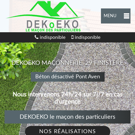
MENU
indisponible
indisponible
DEKOEKO MAÇONNERIE, 29 FINISTÈRE
Béton désactivé Pont Aven
Nous intervenons 24h/24 sur 7j/7 en cas
d'urgence
DEKOEKO le maçon des particuliers
NOS RÉALISATIONS