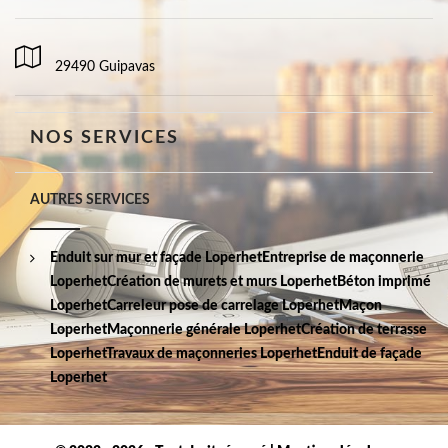
29490 Guipavas
NOS SERVICES
AUTRES SERVICES
Enduit sur mur et façade Loperhet
Entreprise de maçonnerie
Loperhet
Création de murets et murs Loperhet
Béton imprimé
Loperhet
Carreleur pose de carrelage Loperhet
Maçon
Loperhet
Maçonnerie générale Loperhet
Création de terrasse
Loperhet
Travaux de maçonneries Loperhet
Enduit de façade
Loperhet