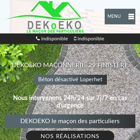
MENU
indisponible
indisponible
DEKOEKO MAÇONNERIE, 29 FINISTÈRE
Béton désactivé Loperhet
Nous intervenons 24h/24 sur 7j/7 en cas
d'urgence
DEKOEKO le maçon des particuliers
NOS RÉALISATIONS