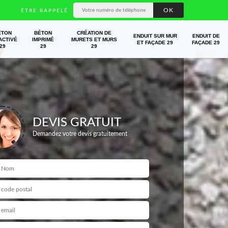
ÊTRE RAPPELÉ
ÉTON
BÉTON
CRÉATION DE
ENDUIT SUR MUR
ENDUIT DE
ACTIVÉ
IMPRIMÉ
MURETS ET MURS
ET FAÇADE 29
FAÇADE 29
29
29
29
DEVIS GRATUIT
Demandez votre devis gratuitement