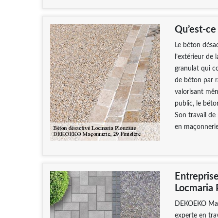
Qu’est-ce
Le béton désac
l’extérieur de 
granulat qui c
de béton par r
valorisant mêm
public, le bét
Son travail de
en maçonnerie
Entrepris
Locmaria 
DEKOEKO Maçon
experte en tr