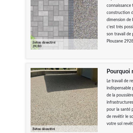
connaissance t
construction 
dimension de 
c’est très pos
son travail de
Plouzane 29280
Pourquoi r
Le travail de r
indispensable p
de la poussièr
infrastructure
pour la santé p
de revêtir le 
votre sol revê