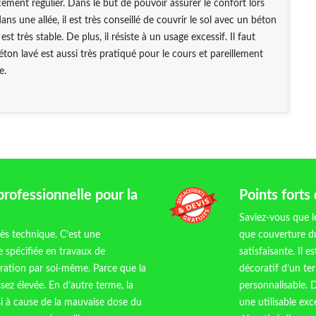
cement régulier. Dans le but de pouvoir assurer le confort lors
ns une allée, il est très conseillé de couvrir le sol avec un béton
est très stable. De plus, il résiste à un usage excessif. Il faut
éton lavé est aussi très pratiqué pour le cours et pareillement
e.
professionnelle pour la
Points forts
Saviez-vous que l
ès technique. C’est une
que couverture du
 spécifiée en travaux de
satisfaisante. Il e
pération par soi-même. Parce que la
décoratif d’un te
sez élevée. En d’autre terme, la
personnalisable. D
si à cause de la mauvaise dose du
une utilisable exc