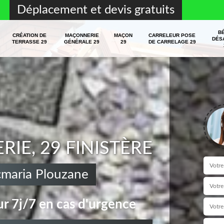
Déplacement et devis gratuits
B
CRÉATION DE
MAÇONNERIE
MAÇON
CARRELEUR POSE
DÉS
TERRASSE 29
GÉNÉRALE 29
29
DE CARRELAGE 29
E, 29 FINISTÈRE
cmaria Plouzane
r 7j/7 en cas d'urgence