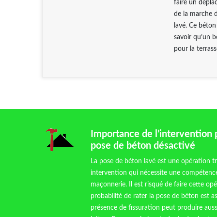
faire un dépla
de la marche da
lavé. Ce béton 
savoir qu’un b
pour la terrass
Importance de l’intervention 
pose de béton désactivé
La pose de béton lavé est une opération tr
intervention qui nécessite une compétence
maçonnerie. Il est risqué de faire cette o
probabilité de rater la pose de béton est as
présence de fissuration peut produire aus